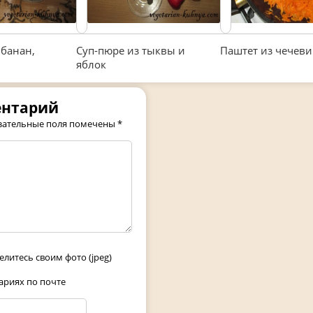
 банан,
Суп-пюре из тыквы и
Паштет из чечев
яблок
ентарий
зательные поля помечены
*
елитесь своим фото (jpeg)
риях по почте