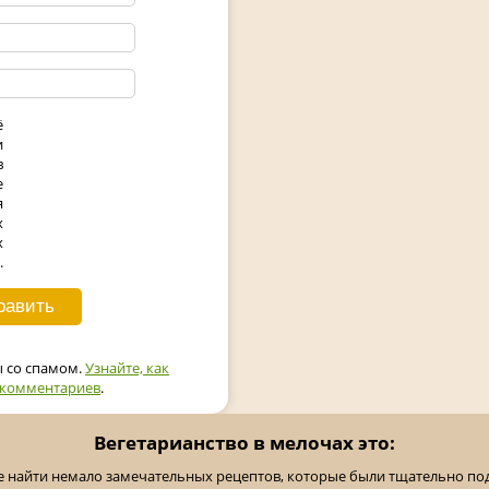
ё
и
в
е
я
х
х
.
ы со спамом.
Узнайте, как
 комментариев
.
Вегетарианство в мелочах это:
е найти немало замечательных рецептов, которые были тщательно п