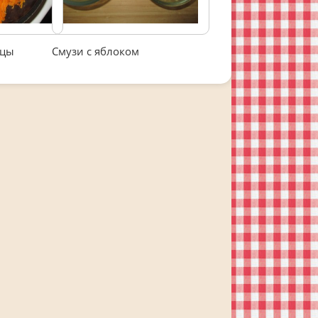
ицы
Смузи с яблоком