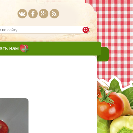
ать нам
9