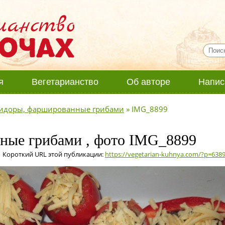
я
Вегетарианство
Об авторе
Напис
идоры, фаршированные грибами
»
IMG_8899
ные грибами , фото IMG_8899
 Короткий URL этой публикации:
https://vegetarian-kuhnya.com/?p=638