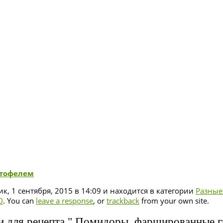
ртофелем
к, 1 сентября, 2015 в 14:09 и находится в категории
Разные
0
. You can
leave a response
, or
trackback
from your own site.
и для рецепта " Помидоры, фаршированные г