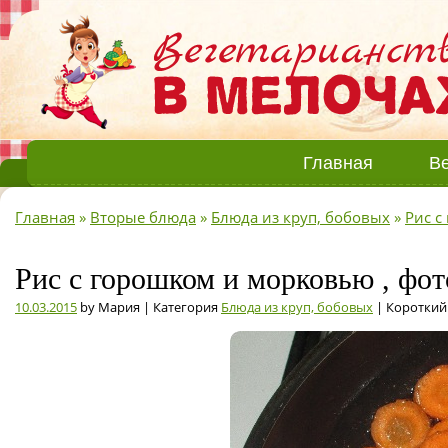
Главная
Ве
Главная
»
Вторые блюда
»
Блюда из круп, бобовых
»
Рис с
Рис с горошком и морковью , фо
10.03.2015
by Мария | Категория
Блюда из круп, бобовых
| Короткий