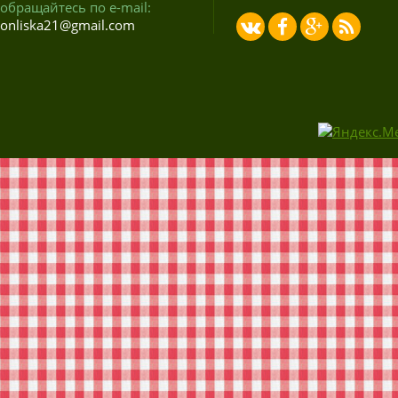
обращайтесь по e-mail:
onliska21@gmail.com