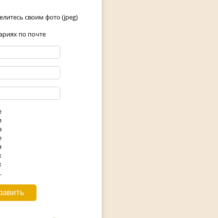
елитесь своим фото (jpeg)
риях по почте
ё
и
в
е
я
х
х
.