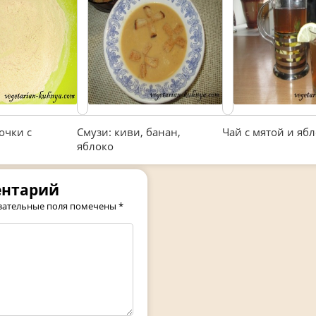
очки с
Смузи: киви, банан,
Чай с мятой и яб
яблоко
ентарий
зательные поля помечены
*