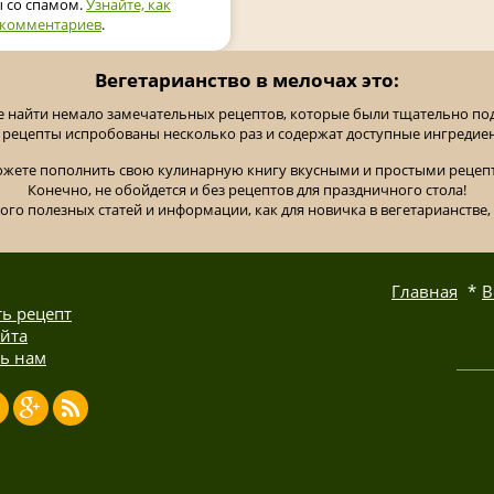
ы со спамом.
Узнайте, как
 комментариев
.
Вегетарианство в мелочах это:
е найти немало замечательных рецептов, которые были тщательно п
 рецепты испробованы несколько раз и содержат доступные ингредие
ожете пополнить свою кулинарную книгу вкусными и простыми рецепт
Конечно, не обойдется и без рецептов для праздничного стола!
ного полезных статей и информации, как для новичка в вегетарианстве, 
Главная
В
ь рецепт
айта
ь нам