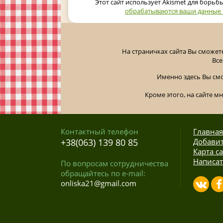
Этот сайт использует Akismet для борьб
обрабатываются ваши данные
На страничках сайта Вы сможет
Все
Именно здесь Вы см
Кроме этого, на сайте м
Контактный телефон
Главная
+38(063) 139 80 85
Добавит
Карта с
Написат
По вопросам сотрудничества
обращайтесь по e-mail:
onliska21@gmail.com