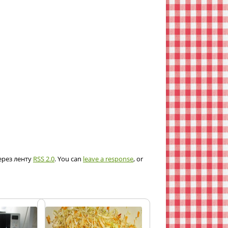
ерез ленту
RSS 2.0
. You can
leave a response
, or