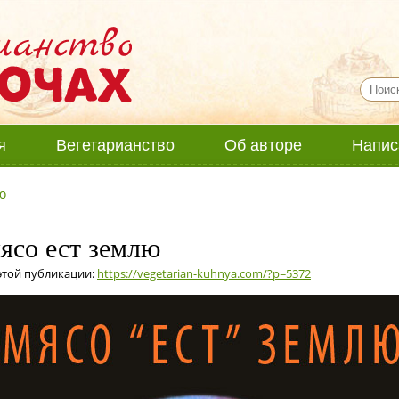
я
Вегетарианство
Об авторе
Напис
ю
мясо ест землю
этой публикации:
https://vegetarian-kuhnya.com/?p=5372