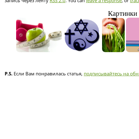
запись через ленту
RSS 2.0
. You can
leave a response
, or
tra
Картинки 
P.S.
Если Вам понравилась статья,
подписывайтесь на об