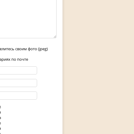
елитесь своим фото (jpeg)
риях по почте
ё
и
в
е
я
х