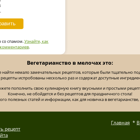
х
.
ы со спамом.
Узнайте, как
 комментариев
.
Вегетарианство в мелочах это:
е найти немало замечательных рецептов, которые были тщательно п
 рецепты испробованы несколько раз и содержат доступные ингредие
ожете пополнить свою кулинарную книгу вкусными и простыми рецепт
Конечно, не обойдется и без рецептов для праздничного стола!
ного полезных статей и информации, как для новичка в вегетарианстве, 
Главная
В
ь рецепт
айта