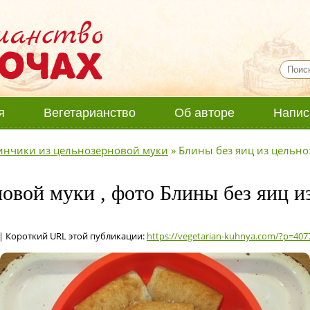
я
Вегетарианство
Об авторе
Напис
инчики из цельнозерновой муки
»
Блины без яиц из цельно
овой муки , фото Блины без яиц и
| Короткий URL этой публикации:
https://vegetarian-kuhnya.com/?p=407