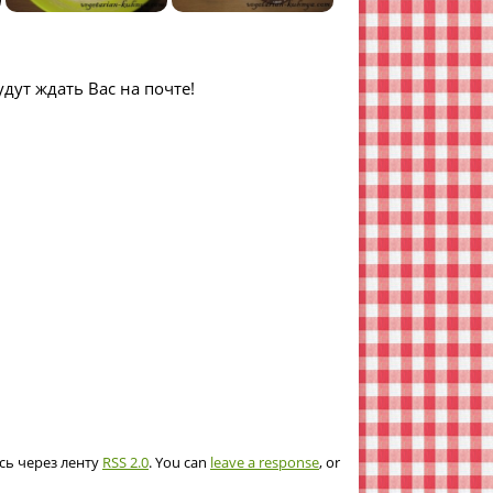
дут ждать Вас на почте!
ись через ленту
RSS 2.0
. You can
leave a response
, or