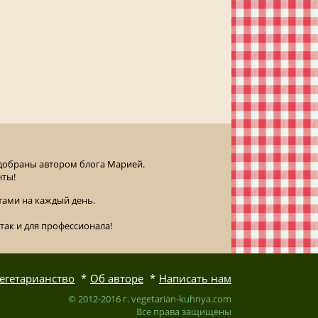
одобраны автором блога Марией.
нты!
ами на каждый день.
так и для профессионала!
егетарианство
Об авторе
Написать нам
© 2012-2016 г. vegetarian-kuhnya.com
Все права защищены