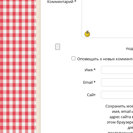
Комментарий
*
под
Оповещать о новых коммента
Имя
*
Email
*
Сайт
Сохранить мо
имя, email 
адрес сайта 
этом браузер
дл
последующи