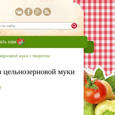
ать нам
зерновой муки с творогом
з цельнозерновой муки
7