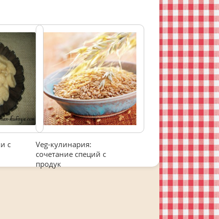
и с
Veg-кулинария:
сочетание специй с
продук