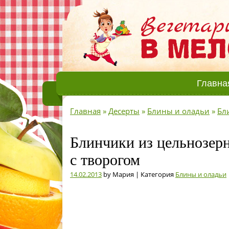
Главна
Главная
»
Десерты
»
Блины и оладьи
»
Бл
Блинчики из цельнозерн
с творогом
14.02.2013
by Мария | Категория
Блины и оладьи