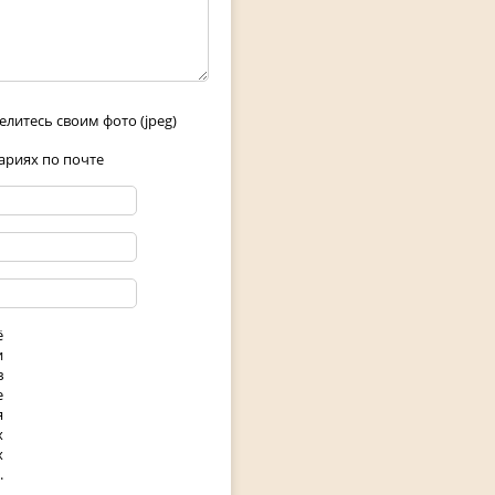
елитесь своим фото (jpeg)
риях по почте
ё
и
в
е
я
х
х
.