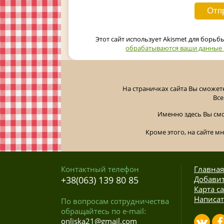
Этот сайт использует Akismet для борьб
обрабатываются ваши данные
На страничках сайта Вы сможет
Все
Именно здесь Вы см
Кроме этого, на сайте м
Контактный телефон
Главная
+38(063) 139 80 85
Добавит
Карта с
Написат
По вопросам сотрудничества
обращайтесь по e-mail:
onliska21@gmail.com