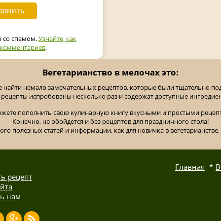
ы со спамом.
Узнайте, как
 комментариев
.
Вегетарианство в мелочах это:
е найти немало замечательных рецептов, которые были тщательно п
 рецепты испробованы несколько раз и содержат доступные ингредие
ожете пополнить свою кулинарную книгу вкусными и простыми рецепт
Конечно, не обойдется и без рецептов для праздничного стола!
ного полезных статей и информации, как для новичка в вегетарианстве, 
Главная
В
ь рецепт
айта
ь нам