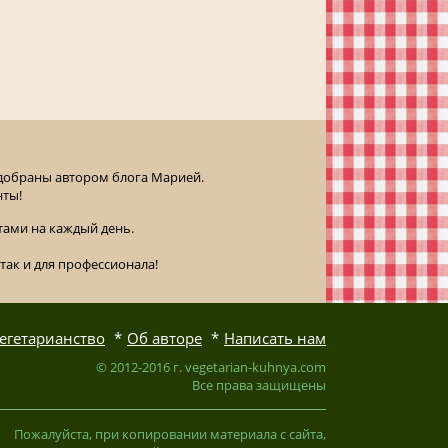
одобраны автором блога Марией.
нты!
ами на каждый день.
так и для профессионала!
егетарианство
Об авторе
Написать нам
© 2012-2016 г. vegetarian-kuhnya.com
Все права защищены
Пожалуйста, при копировании материала с сайта,