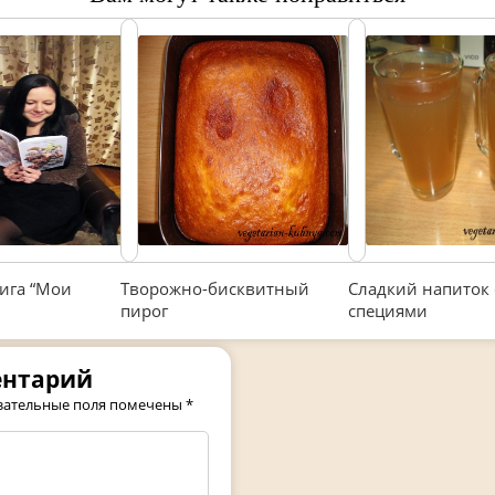
нига “Мои
Творожно-бисквитный
Сладкий напиток 
пирог
специями
ентарий
зательные поля помечены
*