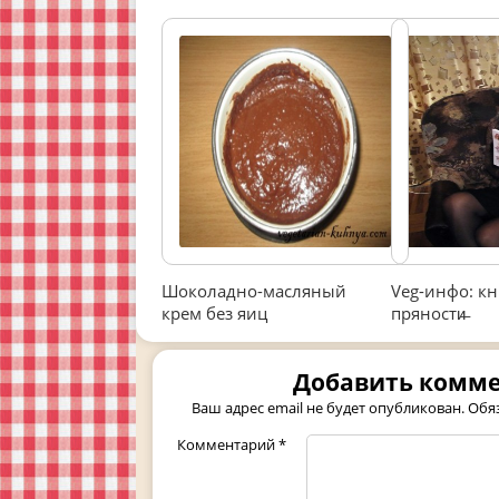
Шоколадно-масляный
Veg-инфо: к
крем без яиц
пряности̶
Добавить комм
Ваш адрес email не будет опубликован.
Обя
Комментарий
*