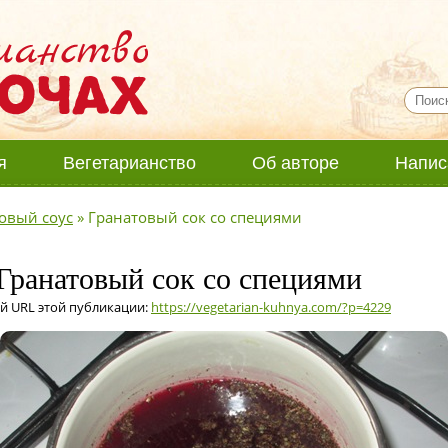
я
Вегетарианство
Об авторе
Напис
овый соус
»
Гранатовый сок со специями
 Гранатовый сок со специями
й URL этой публикации:
https://vegetarian-kuhnya.com/?p=4229