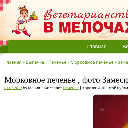
Главная
Ве
Главная
»
Выпечка
»
Печенье
»
Морковное печенье
»
Заме
Морковное печенье , фото Замеси
01.03.2013
by Мария | Категория
Печенье
| Короткий URL этой публ