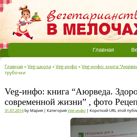
Главная
Ве
Главная
»
Veg-школа
»
Veg-инфо
»
Veg-инфо: книга “Аюрве
трубочки
Veg-инфо: книга “Аюрведа. Здоро
современной жизни” , фото Реце
31.07.2014
by Мария | Категория
Veg-инфо
| Короткий URL этой публ