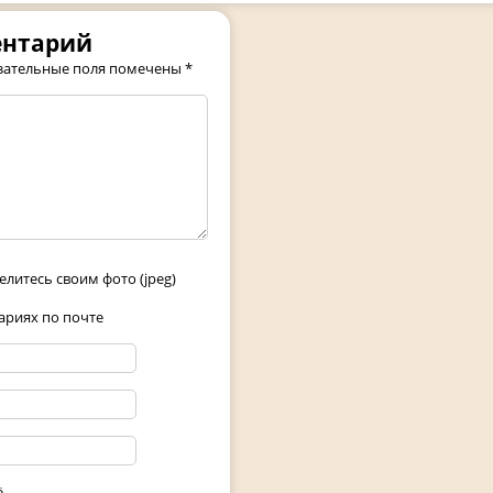
ентарий
зательные поля помечены
*
елитесь своим фото (jpeg)
риях по почте
ё