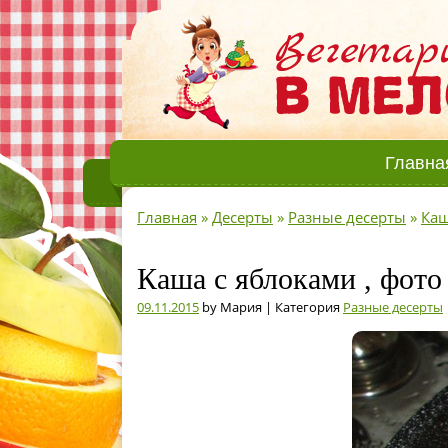
Главна
Главная
»
Десерты
»
Разные десерты
»
Каш
Каша с яблоками , фот
09.11.2015
by Мария | Категория
Разные десерты