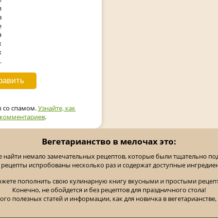
и
в
е
я
х
х
.
ы со спамом.
Узнайте, как
 комментариев
.
Вегетарианство в мелочах это:
е найти немало замечательных рецептов, которые были тщательно п
 рецепты испробованы несколько раз и содержат доступные ингредие
ожете пополнить свою кулинарную книгу вкусными и простыми рецепт
Конечно, не обойдется и без рецептов для праздничного стола!
ного полезных статей и информации, как для новичка в вегетарианстве, 