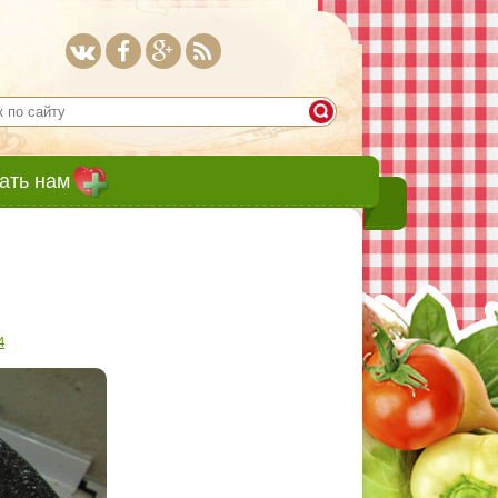
ать нам
4