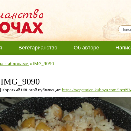
я
Вегетарианство
Об авторе
Напис
а с яблоками
»
IMG_9090
о IMG_9090
| Короткий URL этой публикации:
https://vegetarian-kuhnya.com/?p=653