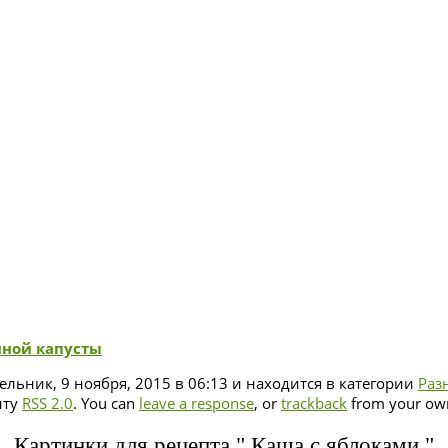
нной капусты
льник, 9 ноября, 2015 в 06:13 и находится в категории
Раз
нту
RSS 2.0
. You can
leave a response
, or
trackback
from your own
Картинки для рецепта " Каша с яблоками "