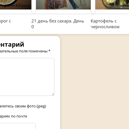
рог с
21 день без сахара. День
Картофель с
0
черносливом
ентарий
зательные поля помечены
*
елитесь своим фото (jpeg)
риях по почте