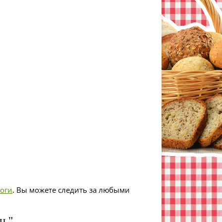
оги
. Вы можете следить за любыми
ц "