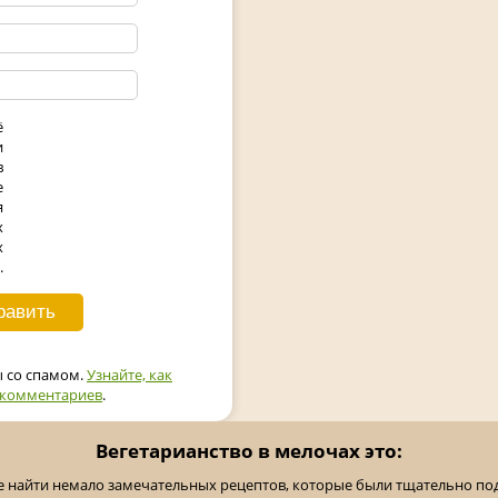
ё
и
в
е
я
х
х
.
ы со спамом.
Узнайте, как
 комментариев
.
Вегетарианство в мелочах это:
е найти немало замечательных рецептов, которые были тщательно п