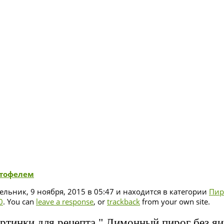
ртофелем
льник, 9 ноября, 2015 в 05:47 и находится в категории
Пир
0
. You can
leave a response
, or
trackback
from your own site.
ртинки для рецепта " Лимонный пирог без яи