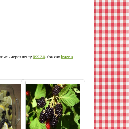
запись через ленту
RSS 2.0
. You can
leave a