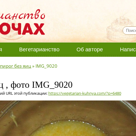
я
Вегетарианство
Об авторе
Напис
ирог без яиц
»
IMG_9020
ц , фото IMG_9020
ий URL этой публикации:
https://vegetarian-kuhnya.com/?p=6480