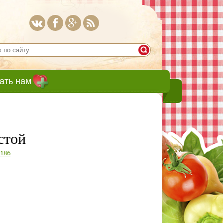
ать нам
стой
4186