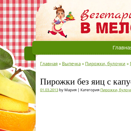
Главна
Главная
»
Выпечка
»
Пирожки, булочки
»
Пирожки без яиц с капус
01.03.2013
by Мария | Категория
Пирожки, булоч