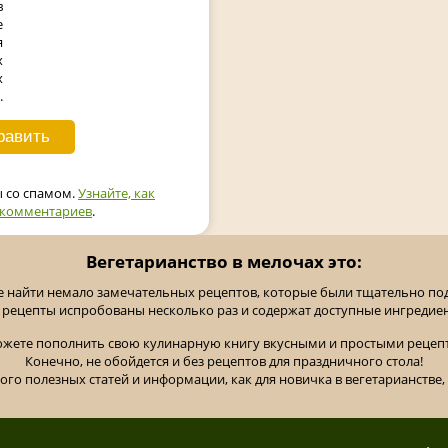
в
е
я
х
х
.
ы со спамом.
Узнайте, как
 комментариев
.
Вегетарианство в мелочах это:
е найти немало замечательных рецептов, которые были тщательно п
 рецепты испробованы несколько раз и содержат доступные ингредие
ожете пополнить свою кулинарную книгу вкусными и простыми рецепт
Конечно, не обойдется и без рецептов для праздничного стола!
ного полезных статей и информации, как для новичка в вегетарианстве, 