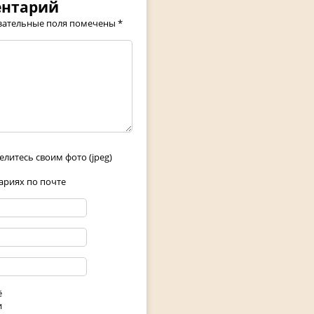
ентарий
зательные поля помечены
*
елитесь своим фото (jpeg)
риях по почте
ё
и