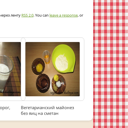
 через ленту
RSS 2.0
. You can
leave a response
, or
орог,
Вегетарианский майонез
без яиц на сметан