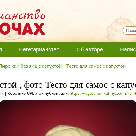
я
Вегетарианство
Об авторе
Напис
Пирожки без яиц с капустой
»
Тесто для самос с капустой
той , фото Тесто для самос с капу
ки
| Короткий URL этой публикации:
https://vegetarian-kuhnya.com/?p=