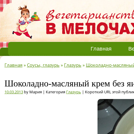
Главная
Ве
Главная
»
Соусы, глазурь
»
Глазурь
»
Шоколадно-масляный
Шоколадно-масляный крем без яи
10.03.2013
by Мария | Категория
Глазурь
| Короткий URL этой публи