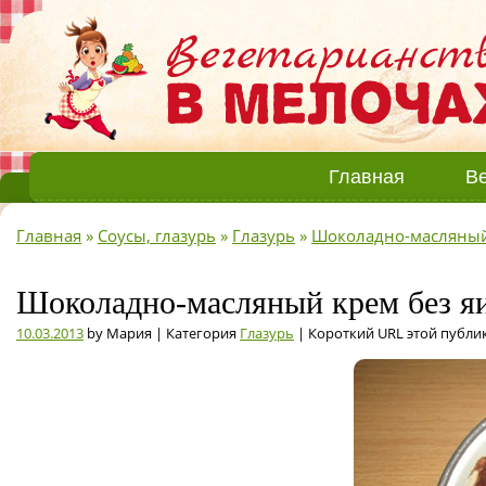
Главная
Ве
Главная
»
Соусы, глазурь
»
Глазурь
»
Шоколадно-масляный
Шоколадно-масляный крем без яи
10.03.2013
by Мария | Категория
Глазурь
| Короткий URL этой публи