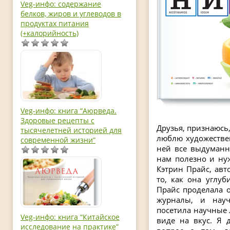
Veg-инфо: содержание
белков, жиров и углеводов в
продуктах питания
(+калорийность)
Veg-инфо: книга “Аюрведа.
Здоровые рецепты с
Друзья, признаюсь,
тысячелетней историей для
люблю художествен
современной жизни”
ней все выдуманно
нам полезно и ну
Кэтрин Прайс, ав
то, как она углуб
Прайс проделала 
журналы, и науч
посетила научные
Veg-инфо: книга “Китайское
виде на вкус. Я 
исследование на практике”