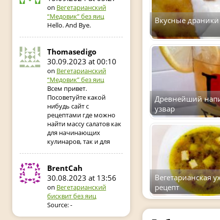
on
Вегетарианский
“Медовик” без яиц
Вкусные драники 
Hello. And Bye.
Thomasedigo
30.09.2023 at 00:10
on
Вегетарианский
“Медовик” без яиц
Всем привет.
Посоветуйте какой
Древнейший напи
нибудь сайт с
узвар
рецептами где можно
найти массу салатов как
для начинающих
кулинаров, так и для
BrentCah
Вегетарианская у
30.08.2023 at 13:56
рецепт
on
Вегетарианский
бисквит без яиц
Source: -