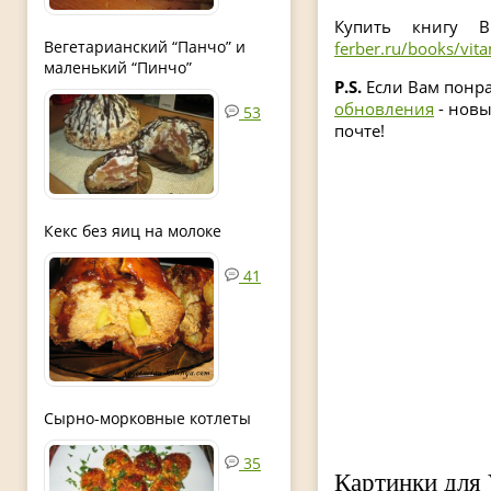
Купить книгу 
Вегетарианский “Панчо” и
ferber.ru/books/vit
маленький “Пинчо”
P.S.
Если Вам понра
обновления
- новы
53
почте!
Кекс без яиц на молоке
41
Сырно-морковные котлеты
35
Картинки для