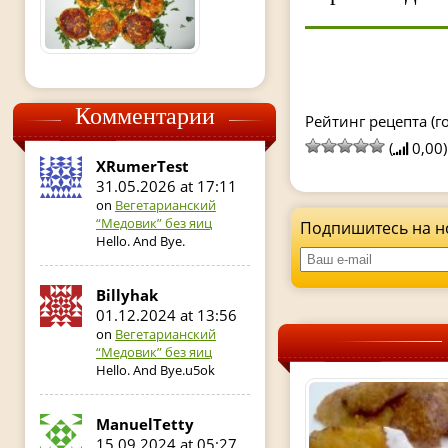
Комментарии
Рейтинг рецепта (го
(
0,00)
XRumerTest
31.05.2026 at 17:11
on
Вегетарианский
“Медовик” без яиц
Подпишитесь на н
Hello. And Bye.
Billyhak
01.12.2024 at 13:56
on
Вегетарианский
“Медовик” без яиц
Hello. And Bye.u5ok
ManuelTetty
15.09.2024 at 05:27