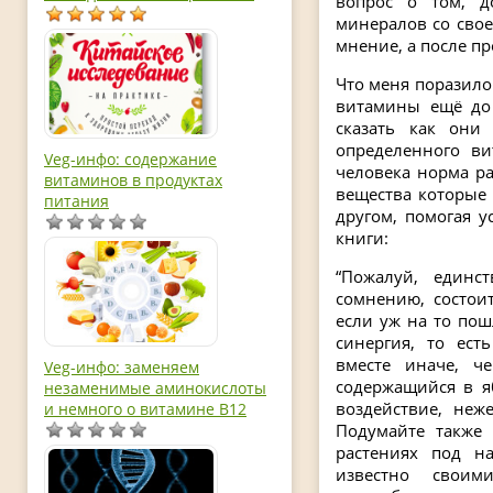
вопрос о том, д
минералов со свое
мнение, а после пр
Что меня поразило 
витамины ещё до 
сказать как они
определенного ви
Veg-инфо: содержание
человека норма раз
витаминов в продуктах
вещества которые
питания
другом, помогая у
книги:
“Пожалуй, единс
сомнению, состои
если уж на то пош
синергия, то ест
вместе иначе, ч
Veg-инфо: заменяем
содержащийся в я
незаменимые аминокислоты
воздействие, неж
и немного о витамине В12
Подумайте также 
растениях под на
известно своим