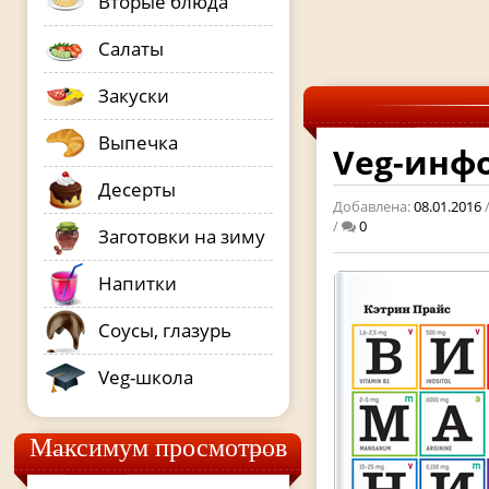
Вторые блюда
Салаты
Закуски
Выпечка
Veg-инф
Десерты
Добавлена:
08.01.2016
/
0
Заготовки на зиму
Напитки
Соусы, глазурь
Veg-школа
Максимум просмотров