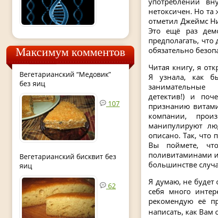
употреблении вн
нетоксичен. Но та
отметил Джеймс Ни
Это ещё раз демо
предполагать, что 
обязательно безопа
Максимум комментов
Читая книгу, я от
Вегетарианский “Медовик”
Я узнала, как б
без яиц
занимательны
детектив!) и по
107
признанию витамин
компании, прои
манипулируют лю
описано. Так, что
Вы поймете, чт
поливитаминами и 
Вегетарианский бисквит без
большинстве случа
яиц
Я думаю, не будет
62
себя много интер
рекомендую её пр
написать, как Вам