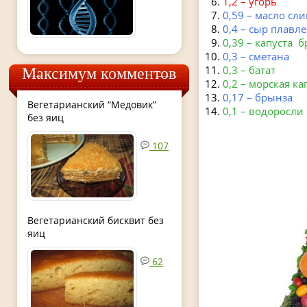
1,2 – угорь
0,59 – масло сл
0,4 – сыр плавл
0,39 – капуста 
0,3 – сметана
0,3 – батат
Максимум комментов
0,2 – морская ка
0,17 – брынза
Вегетарианский “Медовик”
0,1 – водоросли
без яиц
107
Вегетарианский бисквит без
яиц
62