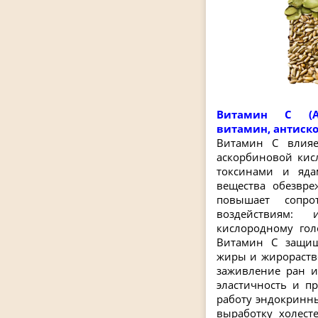
Витамин С (Ас
витамин, антиск
Витамин С влия
аскорбиновой кис
токсинами и яда
вещества обезвре
повышает сопро
воздействиям: 
кислородному гол
Витамин С защищ
жиры и жирораств
заживление ран и
эластичность и п
работу эндокринны
выработку холест