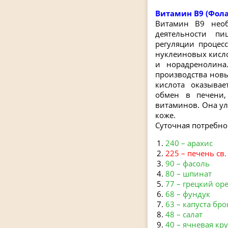
Витамин В9 (Фола
Витамин В9 необ
деятельности пи
регуляции процес
нуклеиновых кисло
и норадренолина
производства новых
кислота оказыва
обмен в печени,
витаминов. Она ул
коже.
Суточная потребнос
240 – арахис
225 – печень св.
90 – фасоль
80 – шпинат
77 – грецкий ор
68 – фундук
63 – капуста бр
48 – салат
40 – ячневая кр