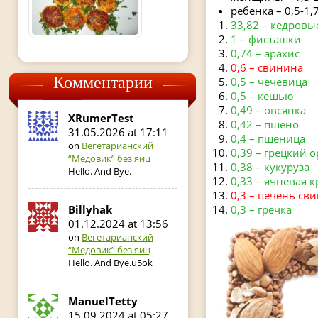
ребенка – 0,5-1,7
33,82 – кедровы
1 – фисташки
0,74 – арахис
0,6 – свинина
Комментарии
0,5 – чечевица
0,5 – кешью
0,49 – овсянка
XRumerTest
0,42 – пшено
31.05.2026 at 17:11
0,4 – пшеница
on
Вегетарианский
0,39 – грецкий о
“Медовик” без яиц
0,38 – кукуруза
Hello. And Bye.
0,33 – ячневая к
0,3 – печень св
0,3 – гречка
Billyhak
01.12.2024 at 13:56
on
Вегетарианский
“Медовик” без яиц
Hello. And Bye.u5ok
ManuelTetty
15.09.2024 at 05:27