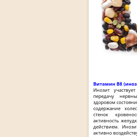
Витамин В8 (иноз
Инозит участвуе
передачу нервн
здоровом состояни
содержание холес
стенок кровено
активность желуд
действием. Инози
активно воздейст