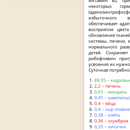
Витамин В2 при
некоторых гор
(аденозинтрифос
избыточного в
обеспечивает адап
восприятие цвет
обновления тканей
системы, печени, 
нормального разв
детей. Сохраняе
рибофлавин прис
усвоения их нужно
Суточная потребнос
88,05 – кедровы
2,2 – печень
0,65 – миндаль
0,45 – шампинь
0,4 – яйца
0,4 – сыр плавл
0,38 – опята
0,36 – скумбрия
0,35 – лисички