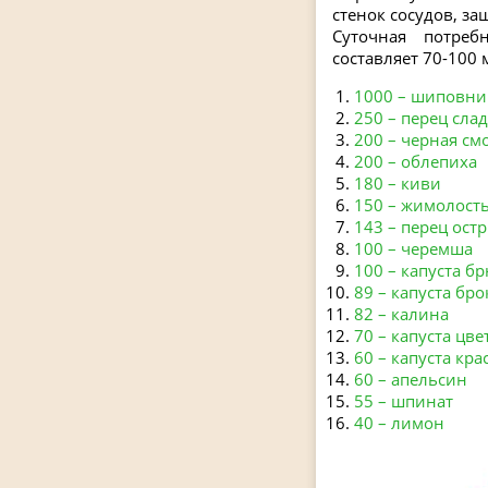
стенок сосудов, з
Суточная потреб
составляет 70-100 м
1000 – шиповни
250 – перец сла
200 – черная с
200 – облепиха
180 – киви
150 – жимолост
143 – перец ост
100 – черемша
100 – капуста б
89 – капуста бр
82 – калина
70 – капуста цве
60 – капуста кр
60 – апельсин
55 – шпинат
40 – лимон