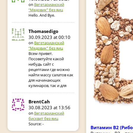
on
Вегетарианский
“Медовик” без яиц
Hello. And Bye.
Thomasedigo
30.09.2023 at 00:10
on
Вегетарианский
“Медовик” без яиц
Всем привет.
Посоветуйте какой
нибудь сайт с
рецептами где можно
найти массу салатов как
для начинающих
кулинаров, так и для
BrentCah
30.08.2023 at 13:56
on
Вегетарианский
бисквит без яиц
Source: -
Витамин В2 (Рибо