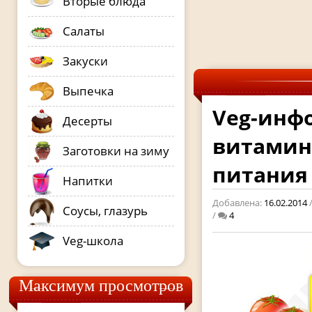
Вторые блюда
Салаты
Закуски
Выпечка
Veg-инф
Десерты
витамин
Заготовки на зиму
питания
Напитки
Добавлена:
16.02.2014
Соусы, глазурь
/
4
Veg-школа
Максимум просмотров