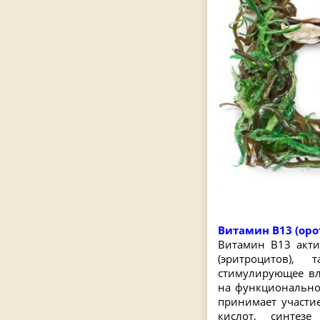
Витамин B13 (оро
Витамин В13 акти
(эритроцитов),
стимулирующее вл
на функциональное
принимает участи
кислот, синтез