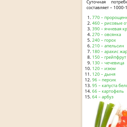
Суточная потре
составляет – 1000-1
770 – пророщен
460 – рисовые о
390 – ячневая к
270 – овсянка
240 – горох
210 – апельсин
180 – арахис ж
150 – грейпфрут
130 – чечевица
120 – изюм
120 – дыня
96 – персик
95 – капуста бе
66 – картофель
64 – арбуз