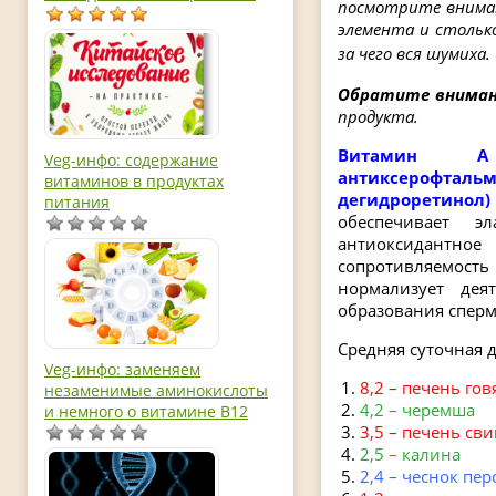
посмотрите внимат
элемента и стольк
за чего вся шумиха.
Обратите вниман
продукта.
Витамин А 
Veg-инфо: содержание
антиксерофт
витаминов в продуктах
дегидроретинол)
питания
обеспечивает э
антиоксидантное 
сопротивляемос
нормализует дея
образования сперм
Средняя суточная д
Veg-инфо: заменяем
8,2 – печень го
незаменимые аминокислоты
4,2 – черемша
и немного о витамине В12
3,5 – печень св
2,5 – калина
2,4 – чеснок пер