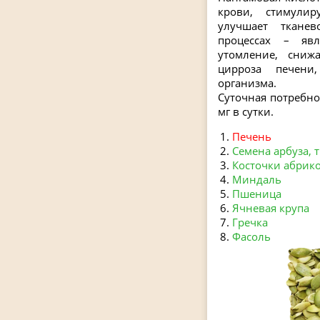
крови, стимулир
улучшает тканев
процессах – яв
утомление, сниж
цирроза печени
организма.
Суточная потребно
мг в сутки.
Печень
Семена арбуза, 
Косточки абрик
Миндаль
Пшеница
Ячневая крупа
Гречка
Фасоль