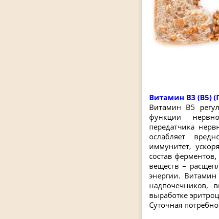
Витамин В3 (В5) 
Витамин В5 регу
функции нервно
передатчика нерв
ослабляет вредн
иммунитет, ускор
состав ферментов,
веществ – расщеп
энергии. Витамин
надпочечников, в
выработке эритроц
Суточная потребнос