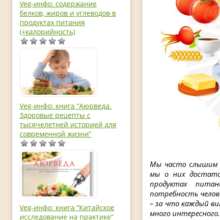
Veg-инфо: содержание
белков, жиров и углеводов в
продуктах питания
(+калорийность)
Veg-инфо: книга “Аюрведа.
Здоровые рецепты с
тысячелетней историей для
современной жизни”
Мы часто слышим и
мы о них достато
продуктах пита
потребность челове
– за что каждый в
Veg-инфо: книга “Китайское
много интересного.
исследование на практике”