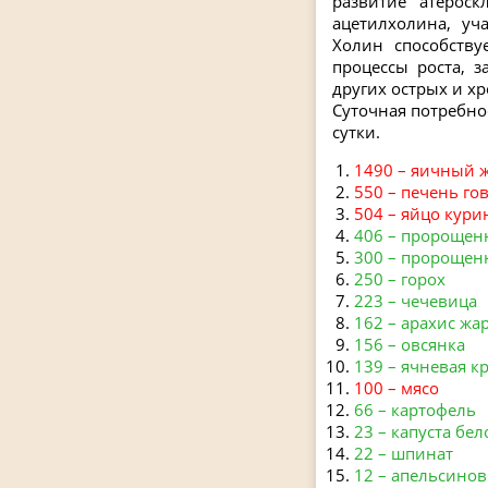
развитие атероск
ацетилхолина, уч
Холин способству
процессы роста, 
других острых и х
Суточная потребнос
сутки.
1490 – яичный 
550 – печень гов
504 – яйцо кури
406 – пророщен
300 – пророщен
250 – горох
223 – чечевица
162 – арахис ж
156 – овсянка
139 – ячневая к
100 – мясо
66 – картофель
23 – капуста бе
22 – шпинат
12 – апельсинов