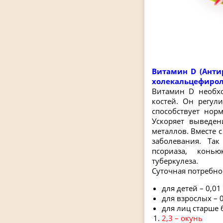
Витамин D (Анти
холекальцефирол
Витамин D необхо
костей. Он регул
способствует нор
Ускоряет выведен
металлов. Вместе 
заболевания. Та
псориаза, конь
туберкулеза.
Суточная потребнос
для детей – 0,01
для взрослых – 0
для лиц старше 6
2,3 – окунь