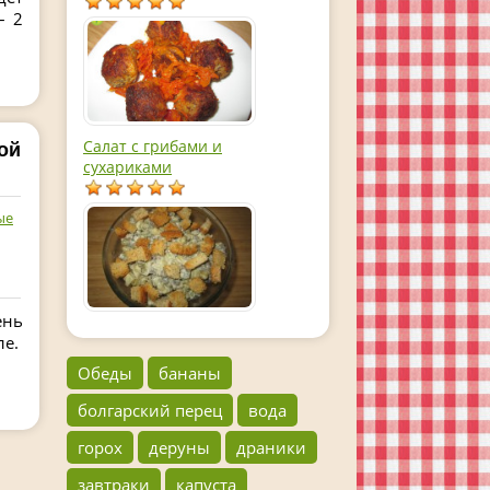
– 2
Салат с грибами и
ой
сухариками
ые
ень
ле.
Обеды
бананы
болгарский перец
вода
горох
деруны
драники
завтраки
капуста