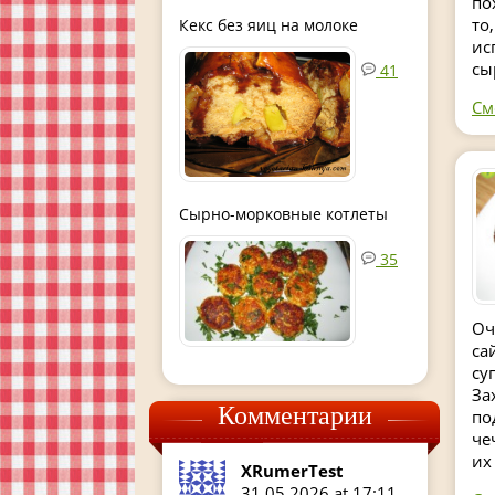
по
то
Кекс без яиц на молоке
ис
сы
41
См
Сырно-морковные котлеты
35
Оч
са
су
За
Комментарии
по
че
их
XRumerTest
31.05.2026 at 17:11