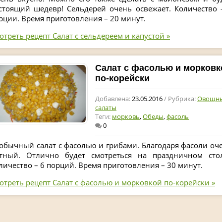
стоящий шедевр! Сельдерей очень освежает. Количество 
рции. Время приготовления – 20 минут.
отреть рецепт Салат с сельдереем и капустой »
Салат с фасолью и морковк
по-корейски
Добавлена:
23.05.2016
/ Рубрика:
Овощн
салаты
Теги:
морковь
,
Обеды
,
фасоль
0
обычный салат с фасолью и грибами. Благодаря фасоли оч
тный. Отлично будет смотреться на праздничном сто
личество – 6 порций. Время приготовления – 30 минут.
отреть рецепт Салат с фасолью и морковкой по-корейски »