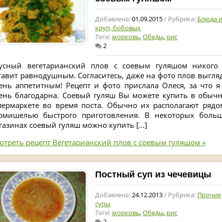
Добавлена:
01.09.2015
/ Рубрика:
Блюда и
круп, бобовых
Теги:
морковь
,
Обеды
,
рис
2
усный вегетарианский плов с соевым гуляшом никого
тавит равнодушным. Согласитесь, даже на фото плов выгля
ень аппетитным! Рецепт и фото прислала Олеся, за что я
ень благодарна. Соевый гуляш Вы можете купить в обыч
пермаркете во время поста. Обычно их располагают рядо
рмишелью быстрого приготовления. В некоторых боль
газинах соевый гуляш можно купить […]
отреть рецепт Вегетарианский плов с соевым гуляшом »
Постный суп из чечевицы
Добавлена:
24.12.2013
/ Рубрика:
Прочие
супы
Теги:
морковь
,
Обеды
,
рис
2