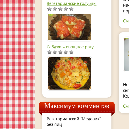
Вегетарианские голубцы
на
по
См
Сабджи – овощное рагу
Не
сы
Ко
Максимум комментов
См
Вегетарианский “Медовик”
без яиц