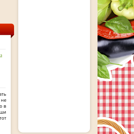
з
ать
 не
ю в
оши
тот