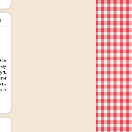
п
есь
ому
уп.
ики
ять
ило