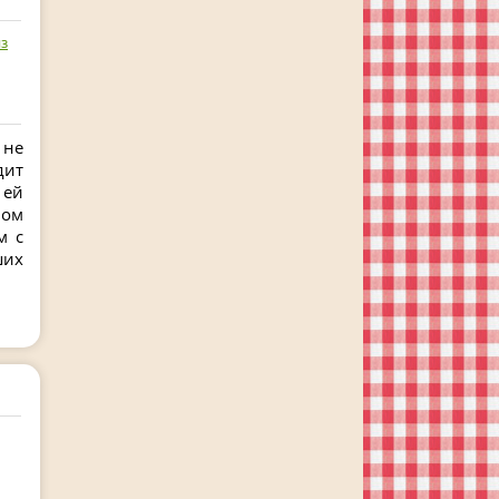
з
 не
дит
 ей
ном
м с
ших