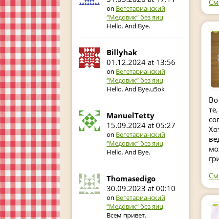
См
on
Вегетарианский
“Медовик” без яиц
Hello. And Bye.
Billyhak
01.12.2024 at 13:56
on
Вегетарианский
“Медовик” без яиц
Hello. And Bye.u5ok
Во
те
ManuelTetty
со
15.09.2024 at 05:27
Хо
on
Вегетарианский
ве
“Медовик” без яиц
мо
Hello. And Bye.
гр
См
Thomasedigo
30.09.2023 at 00:10
on
Вегетарианский
“Медовик” без яиц
Всем привет.