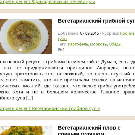
отреть рецепт Фрикадельки из чечевицы »
Вегетарианский грибной су
Добавлена:
07.09.2015
/ Рубрика:
Прочие
супы
Теги:
картофель
,
морковь
,
Обеды
1
т и первый рецепт с грибами на моем сайте. Думаю, есть зд
, кто не придерживаются принципов Аюрведы, поэт
ветую приготовить этот несложный, но очень вкусный с
тя стоит заметить, что мне присылали ссылки на источн
дических писаний, где сказано, что белые грибы употребл
жно, хотя и не в большом количестве. Главное прав
ибного супа […]
отреть рецепт Вегетарианский грибной суп »
Вегетарианский плов с
соевым гуляшом