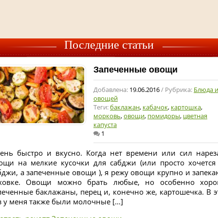
Последние статьи
Запеченные овощи
Добавлена:
19.06.2016
/ Рубрика:
Блюда и
овощей
Теги:
баклажан
,
кабачок
,
картошка
,
морковь
,
овощи
,
помидоры
,
цветная
капуста
1
ень быстро и вкусно. Когда нет времени или сил нарез
ощи на мелкие кусочки для сабджи (или просто хочется
бджи, а запеченные овощи ), я режу овощи крупно и запека
ховке. Овощи можно брать любые, но особенно хор
печенные баклажаны, перец и, конечно же, картошечка. В э
з у меня также были молочные […]