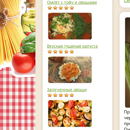
См
Омлет с тофу и овощами
Вкусная тушеная капуста
Запеченные овощи
Пр
че
пр
Оч