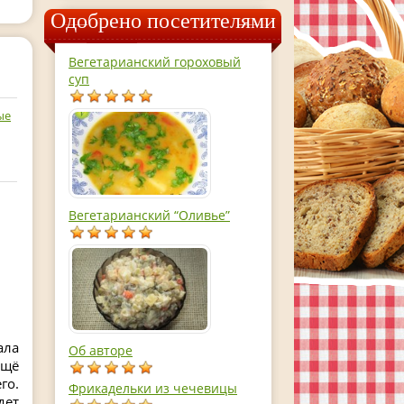
Одобрено посетителями
Вегетарианский гороховый
суп
ые
Вегетарианский “Оливье”
ала
Об авторе
ещё
го.
Фрикадельки из чечевицы
дет