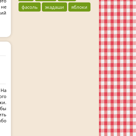
это
 не
фасоль
экадаши
яблоки
кий
 На
ого
ки.
обы
ить
ибо