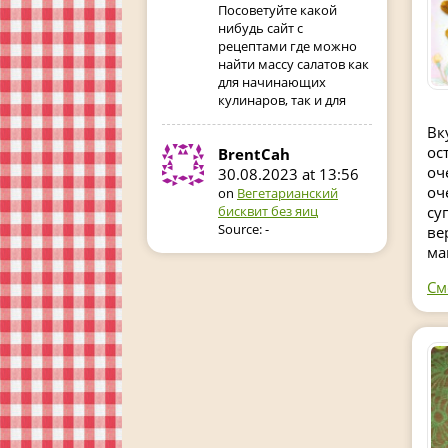
Посоветуйте какой
нибудь сайт с
рецептами где можно
найти массу салатов как
для начинающих
кулинаров, так и для
Вк
ос
BrentCah
оч
30.08.2023 at 13:56
оч
on
Вегетарианский
су
бисквит без яиц
Source: -
ве
ма
См