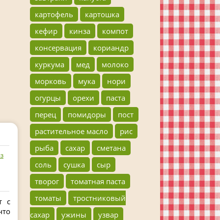
картофель
картошка
кефир
кинза
компот
консервация
кориандр
куркума
мед
молоко
морковь
мука
нори
огурцы
орехи
паста
перец
помидоры
пост
растительное масло
рис
рыба
сахар
сметана
з
соль
сушка
сыр
творог
томатная паста
томаты
тростниковый
т с
что
сахар
ужины
узвар