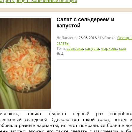
отреть рецепт Запеченные овощи »
Салат с сельдереем и
капустой
Добавлена:
26.05.2016
/ Рубрика:
Овощн
салаты
Теги:
завтраки
,
капуста
,
морковь
,
сыр
4
изнаюсь, только недавно первый раз попробов
решковый сельдерей. Сделала вот такой салат, потом 
обовала разные варианты, но этот понравился больше все
ень вкусно! Можно его также сделать с майонезом и бу