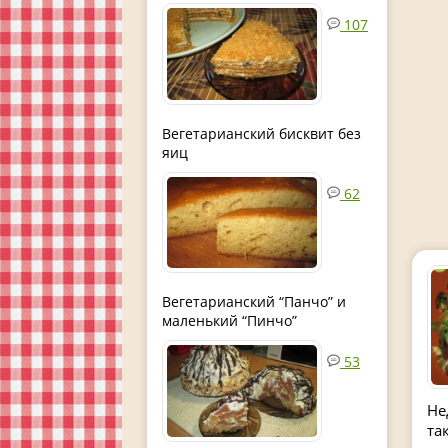
107
Вегетарианский бисквит без
яиц
62
Вегетарианский “Панчо” и
маленький “Пинчо”
53
Не
та