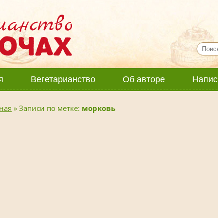
я
Вегетарианство
Об авторе
Напис
ная
»
Записи по метке:
морковь