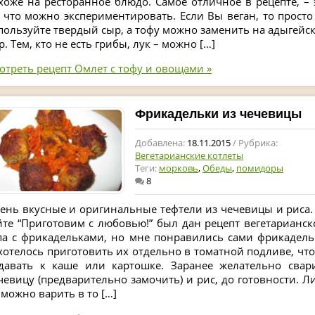
хоже на ресторанное блюдо. Самое отличное в рецепте, – 
, что можно экспериментировать. Если Вы веган, то просто
пользуйте твердый сыр, а тофу можно заменить на адыгейс
р. Тем, кто не есть грибы, лук – можно […]
отреть рецепт Омлет с тофу и овощами »
Фрикадельки из чечевицы
Добавлена:
18.11.2015
/ Рубрика:
Вегетарианские котлеты
Теги:
морковь
,
Обеды
,
помидоры
8
ень вкусные и оригинальные тефтели из чечевицы и риса.
йте “Приготовим с любовью!” был дан рецепт вегетарианск
па с фрикадельками, но мне понравились сами фрикадель
хотелось приготовить их отдельно в томатной подливе, чт
давать к каше или картошке. Заранее желательно свар
чевицу (предварительно замочить) и рис, до готовности. Л
 можно варить в то […]