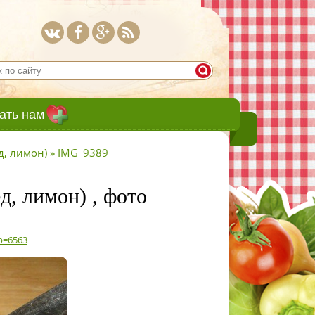
ать нам
д, лимон)
»
IMG_9389
д, лимон) , фото
?p=6563