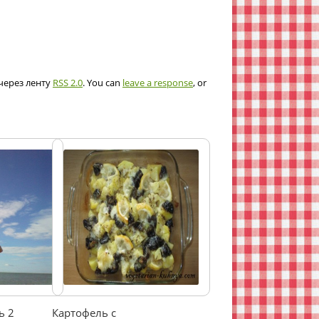
 через ленту
RSS 2.0
. You can
leave a response
, or
ь 2
Картофель с