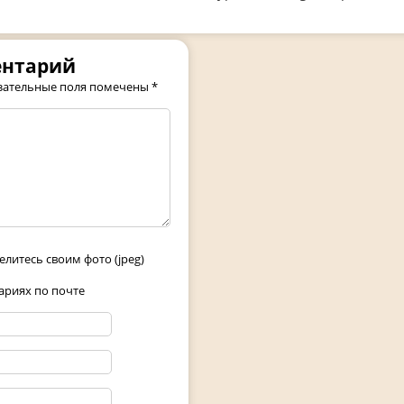
ентарий
зательные поля помечены
*
елитесь своим фото (jpeg)
риях по почте