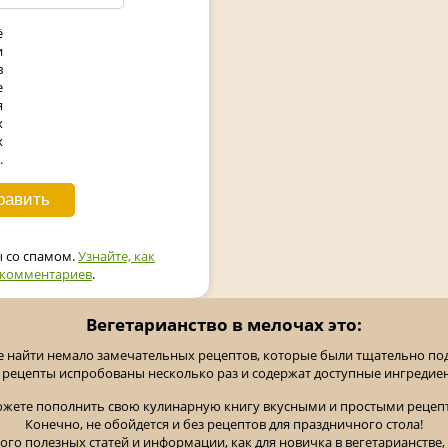
ё
и
в
е
я
х
х
.
ы со спамом.
Узнайте, как
 комментариев
.
Вегетарианство в мелочах это:
е найти немало замечательных рецептов, которые были тщательно п
 рецепты испробованы несколько раз и содержат доступные ингредие
ожете пополнить свою кулинарную книгу вкусными и простыми рецепт
Конечно, не обойдется и без рецептов для праздничного стола!
ного полезных статей и информации, как для новичка в вегетарианстве, 