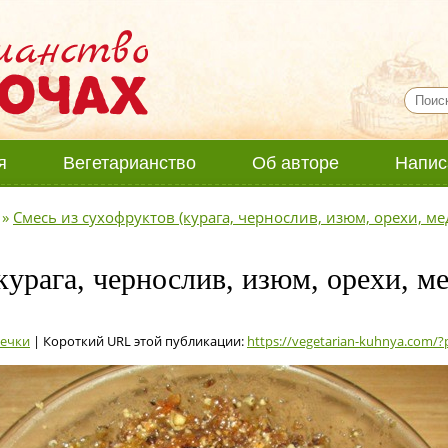
я
Вегетарианство
Об авторе
Напис
»
Смесь из сухофруктов (курага, чернослив, изюм, орехи, ме
урага, чернослив, изюм, орехи, ме
печки
| Короткий URL этой публикации:
https://vegetarian-kuhnya.com/