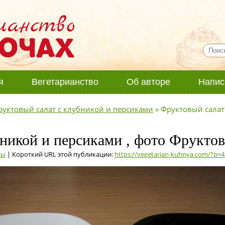
я
Вегетарианство
Об авторе
Напис
руктовый салат с клубникой и персиками
»
Фруктовый салат
никой и персиками , фото Фруктов
ты
| Короткий URL этой публикации:
https://vegetarian-kuhnya.com/?p=