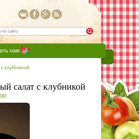
ать нам
 с клубникой
ый салат с клубникой
4583