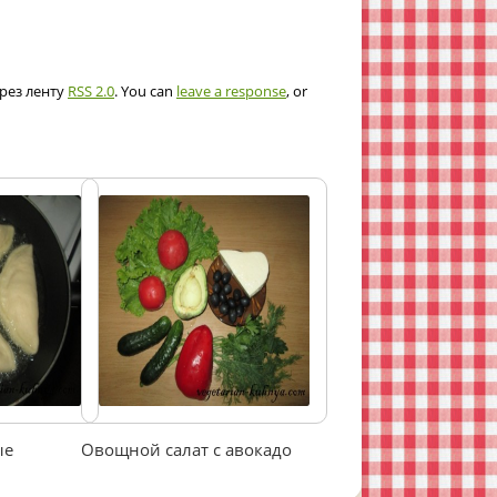
ерез ленту
RSS 2.0
. You can
leave a response
, or
ые
Овощной салат с авокадо