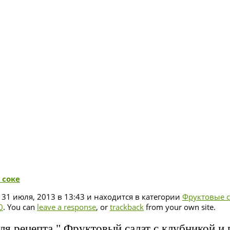
 соке
 31 июля, 2013 в 13:43 и находится в категории
Фруктовые 
0
. You can
leave a response
, or
trackback
from your own site.
ля рецепта " Фруктовый салат с клубникой и 