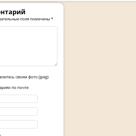
ентарий
зательные поля помечены
*
елитесь своим фото (jpeg)
риях по почте
ё