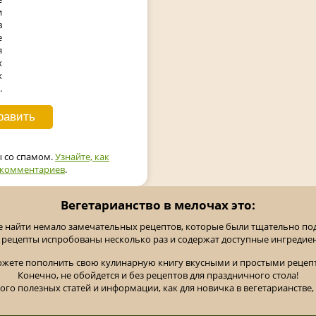
и
в
е
я
х
х
.
ы со спамом.
Узнайте, как
 комментариев
.
Вегетарианство в мелочах это:
е найти немало замечательных рецептов, которые были тщательно п
 рецепты испробованы несколько раз и содержат доступные ингредие
ожете пополнить свою кулинарную книгу вкусными и простыми рецепт
Конечно, не обойдется и без рецептов для праздничного стола!
ного полезных статей и информации, как для новичка в вегетарианстве, 