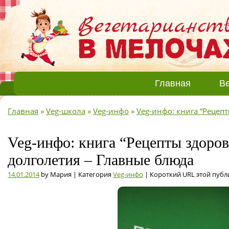
Главная
Ве
Главная
»
Veg-школа
»
Veg-инфо
»
Veg-инфо: книга “Рецеп
Veg-инфо: книга “Рецепты здоров
долголетия – Главные блюда
14.01.2014
by Мария | Категория
Veg-инфо
| Короткий URL этой публ