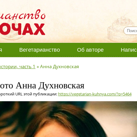
я
Вегетарианство
Об авторе
Напис
истории, часть 1
»
Анна Духновская
 фото Анна Духновская
ороткий URL этой публикации:
https://vegetarian-kuhnya.com/?p=5464