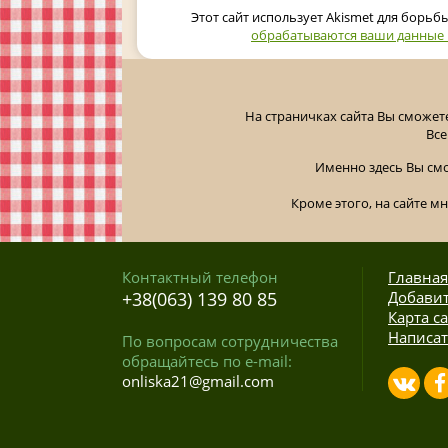
Этот сайт использует Akismet для борьб
обрабатываются ваши данные
На страничках сайта Вы сможет
Все
Именно здесь Вы см
Кроме этого, на сайте м
Контактный телефон
Главная
+38(063) 139 80 85
Добавит
Карта с
Написат
По вопросам сотрудничества
обращайтесь по e-mail:
onliska21@gmail.com