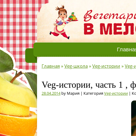
Главна
Главная
»
Veg-школа
»
Veg-истории
»
Veg-
Veg-истории, часть 1 ,
28.04.2014
by Мария | Категория
Veg-истории
| К