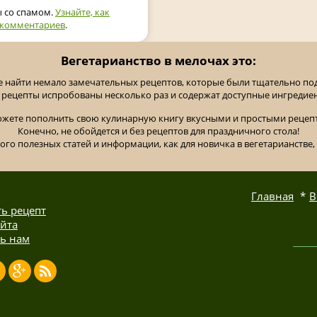
ы со спамом.
Узнайте, как
 комментариев
.
Вегетарианство в мелочах это:
е найти немало замечательных рецептов, которые были тщательно п
 рецепты испробованы несколько раз и содержат доступные ингредие
ожете пополнить свою кулинарную книгу вкусными и простыми рецепт
Конечно, не обойдется и без рецептов для праздничного стола!
ного полезных статей и информации, как для новичка в вегетарианстве, 
Главная
В
ь рецепт
айта
ь нам