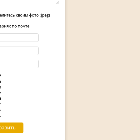
елитесь своим фото (jpeg)
риях по почте
ё
и
в
е
я
х
х
.