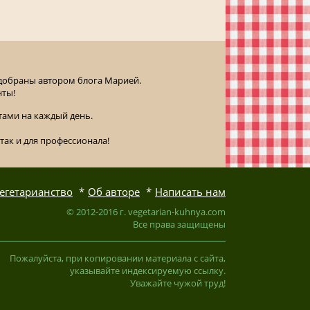
одобраны автором блога Марией.
нты!
ами на каждый день.
так и для профессионала!
егетарианство
Об авторе
Написать нам
© 2012-2016 г. vegetarian-kuhnya.com
Все права защищены
Пожалуйста, при копировании материала с сайта,
указывайте индексируемую ссылку.
Уважайте чужой труд!