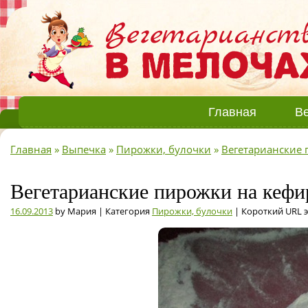
Главная
Ве
Главная
»
Выпечка
»
Пирожки, булочки
»
Вегетарианские 
Вегетарианские пирожки на кефир
16.09.2013
by Мария | Категория
Пирожки, булочки
| Короткий URL 