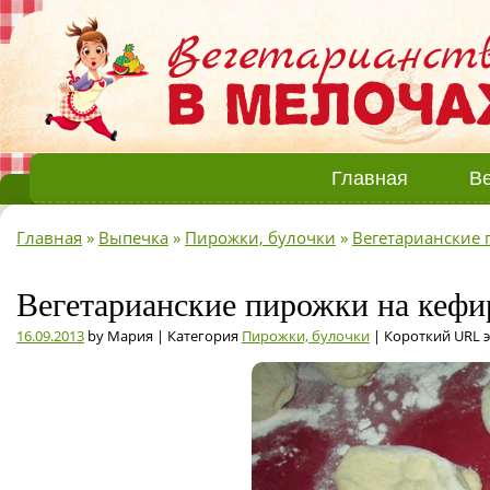
Главная
Ве
Главная
»
Выпечка
»
Пирожки, булочки
»
Вегетарианские 
Вегетарианские пирожки на кефир
16.09.2013
by Мария | Категория
Пирожки, булочки
| Короткий URL 