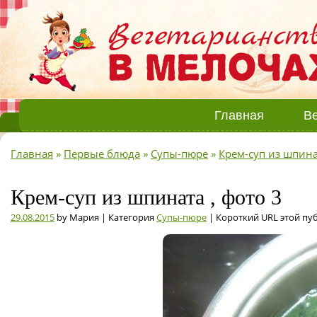
Главная
Ве
Главная
»
Первые блюда
»
Супы-пюре
»
Крем-суп из шпин
Крем-суп из шпината , фото 3
29.08.2015
by Мария | Категория
Супы-пюре
| Короткий URL этой пу