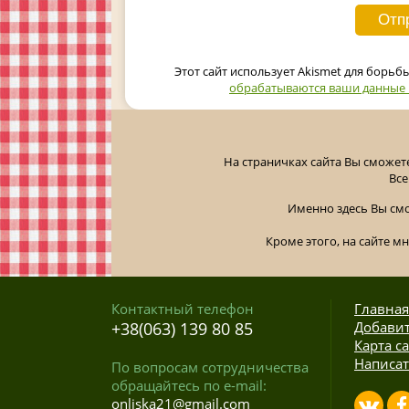
Этот сайт использует Akismet для борьб
обрабатываются ваши данные
На страничках сайта Вы сможет
Все
Именно здесь Вы см
Кроме этого, на сайте м
Контактный телефон
Главная
+38(063) 139 80 85
Добавит
Карта с
Написат
По вопросам сотрудничества
обращайтесь по e-mail:
onliska21@gmail.com