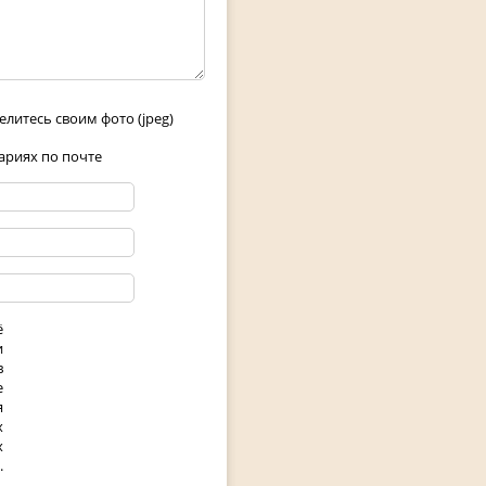
елитесь своим фото (jpeg)
риях по почте
ё
и
в
е
я
х
х
.