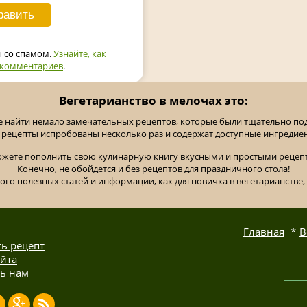
ы со спамом.
Узнайте, как
 комментариев
.
Вегетарианство в мелочах это:
е найти немало замечательных рецептов, которые были тщательно п
 рецепты испробованы несколько раз и содержат доступные ингредие
ожете пополнить свою кулинарную книгу вкусными и простыми рецепт
Конечно, не обойдется и без рецептов для праздничного стола!
ного полезных статей и информации, как для новичка в вегетарианстве, 
Главная
В
ь рецепт
айта
ь нам