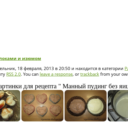
блоками и изюмом
льник, 18 февраля, 2013 в 20:50 и находится в категории
Р
нту
RSS 2.0
. You can
leave a response
, or
trackback
from your own
артинки для рецепта " Манный пудинг без яиц