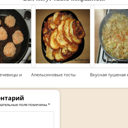
чечевицы и
Апельсиновые тосты
Вкусная тушеная 
ентарий
зательные поля помечены
*