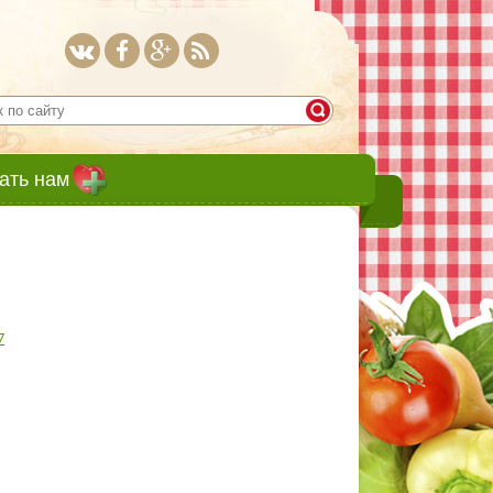
ать нам
7