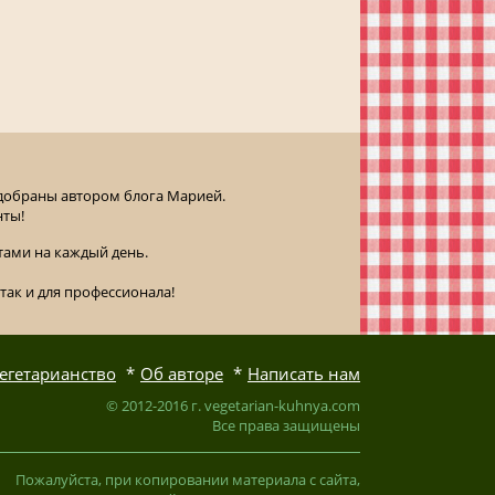
одобраны автором блога Марией.
нты!
ами на каждый день.
так и для профессионала!
егетарианство
Об авторе
Написать нам
© 2012-2016 г. vegetarian-kuhnya.com
Все права защищены
Пожалуйста, при копировании материала с сайта,