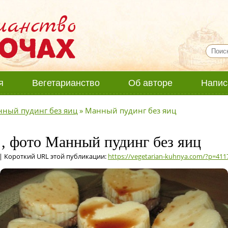
я
Вегетарианство
Об авторе
Напис
ный пудинг без яиц
»
Манный пудинг без яиц
, фото Манный пудинг без яиц
| Короткий URL этой публикации:
https://vegetarian-kuhnya.com/?p=411