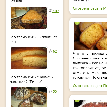
без яиц
Смотреть рецепт М
107
Вегетарианский бисквит без
яиц
62
Что-то в последн
Особенно мне нра
выпечка – как не н
как говориться, за
отметить мою лю
Вегетарианский “Панчо” и
готовятся. По стан
маленький “Пинчо”
Смотреть рецепт П
53