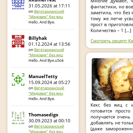
Многие думают, ч
31.05.2026 at 17:11
фантастики, но вов
on
Вегетарианский
заметила, что без 
“Медовик” без яиц
тому же легче усв
Hello. And Bye.
прост в приготовле
Количество – 1 […]
Billyhak
Смотреть рецепт Ке
01.12.2024 at 13:56
on
Вегетарианский
“Медовик” без яиц
Hello. And Bye.u5ok
ManuelTetty
15.09.2024 at 05:27
on
Вегетарианский
“Медовик” без яиц
Hello. And Bye.
Кекс без яиц с 
готовится просто
Thomasedigo
получается очень
30.09.2023 at 00:10
добавлять не толь
on
Вегетарианский
(даже замороженн
“Медовик” без яиц