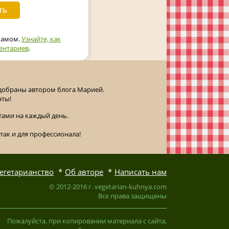
спамом.
Узнайте, как
ентариев
.
одобраны автором блога Марией.
нты!
ами на каждый день.
так и для профессионала!
егетарианство
Об авторе
Написать нам
© 2012-2016 г. vegetarian-kuhnya.com
Все права защищены
Пожалуйста, при копировании материала с сайта,