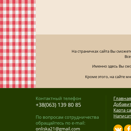
На страничках сайта Вы сможет
Все
Именно здесь Вы см
Кроме этого, на сайте м
Контактный телефон
Главная
+38(063) 139 80 85
Добавит
Карта с
Написат
По вопросам сотрудничества
обращайтесь по e-mail:
onliska21@gmail.com