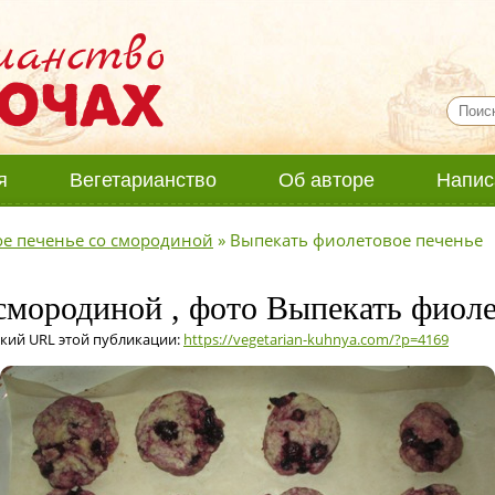
я
Вегетарианство
Об авторе
Напис
е печенье со смородиной
»
Выпекать фиолетовое печенье
смородиной , фото Выпекать фиоле
кий URL этой публикации:
https://vegetarian-kuhnya.com/?p=4169