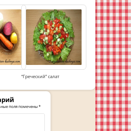
“Греческий” салат
арий
ьные поля помечены
*