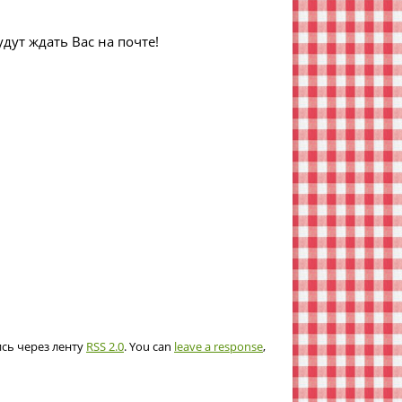
дут ждать Вас на почте!
ись через ленту
RSS 2.0
. You can
leave a response
,