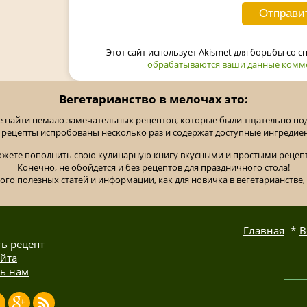
Этот сайт использует Akismet для борьбы со 
обрабатываются ваши данные комм
Вегетарианство в мелочах это:
е найти немало замечательных рецептов, которые были тщательно п
 рецепты испробованы несколько раз и содержат доступные ингредие
ожете пополнить свою кулинарную книгу вкусными и простыми рецепт
Конечно, не обойдется и без рецептов для праздничного стола!
ного полезных статей и информации, как для новичка в вегетарианстве, 
Главная
В
ь рецепт
айта
ь нам