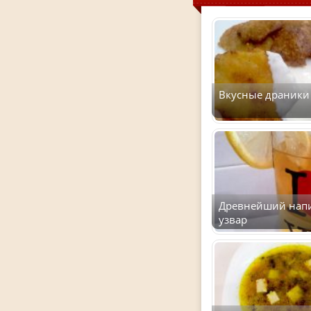
Вкусные драники 
Древнейший напи
узвар