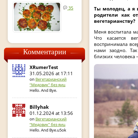
35
Ты молодец, а я
родители как о
вегетарианству?
Меня воспитала ма
Что касается ве
воспринимала всер
нами заодно. Та
Комментарии
близких человека
XRumerTest
31.05.2026 at 17:11
on
Вегетарианский
“Медовик” без яиц
Hello. And Bye.
Billyhak
01.12.2024 at 13:56
on
Вегетарианский
“Медовик” без яиц
Hello. And Bye.u5ok