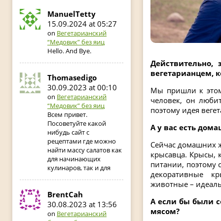
ManuelTetty
15.09.2024 at 05:27
on
Вегетарианский
“Медовик” без яиц
Hello. And Bye.
Действительно, 
вегетарианцем, к
Thomasedigo
30.09.2023 at 00:10
Мы пришли к этом
on
Вегетарианский
человек, он люби
“Медовик” без яиц
поэтому идея вегет
Всем привет.
Посоветуйте какой
А у вас есть дом
нибудь сайт с
рецептами где можно
Сейчас домашних ж
найти массу салатов как
крысавца. Крысы, 
для начинающих
питании, поэтому 
кулинаров, так и для
декоративные к
животные – идеальн
BrentCah
А если бы были 
30.08.2023 at 13:56
мясом?
on
Вегетарианский