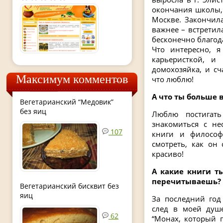
окончания школы, 
Москве. Закончил
важнее – встретил
бесконечно благод
Что интересно, я
карьеристкой, и
домохозяйка, и сч
Максимум комментов
что люблю!
А что ты больше 
Вегетарианский “Медовик”
без яиц
Люблю постигать
знакомиться с н
107
книги и философ
смотреть, как он
красиво!
А какие книги т
перечитываешь?
Вегетарианский бисквит без
яиц
За последний год
след в моей душе
62
“Монах, который 