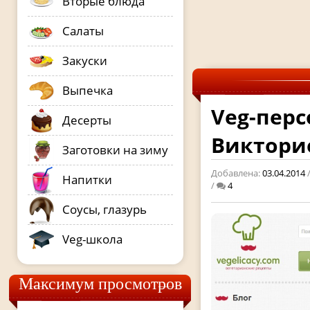
Вторые блюда
Салаты
Закуски
Выпечка
Veg-перс
Десерты
Викторие
Заготовки на зиму
Добавлена:
03.04.2014
Напитки
/
4
Соусы, глазурь
Veg-школа
Максимум просмотров