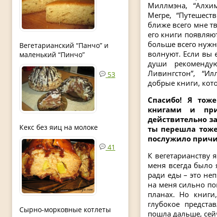
Миллмэна, “Алхим
Мегре, “Путешест
ближе всего мне тв
его книги появляю
больше всего нужн
Вегетарианский “Панчо” и
волнуют. Если вы е
маленький “Пинчо”
души рекоменду
Ливингстон”, “Ил
53
добрые книги, кот
Спасибо! Я тож
книгами и при
действительно з
Кекс без яиц на молоке
ты перешла тоже
послужило прич
41
К вегетарианству я
меня всегда было 
ради еды – это неп
на меня сильно по
планах. Но книги
глубокое предста
Сырно-морковные котлеты
пошла дальше, сейч