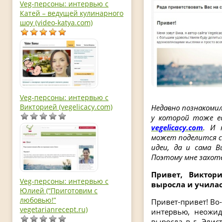
Veg-персоны: интервью с
Катей – ведущей кулинарного
шоу (video-katya.com)
Veg-персоны: интервью с
Викторией (vegelicacy.com)
Недавно познакомил
у которой тоже е
vegelicacy.com
. И 
может поделится с
идеи, да и сама 
Поэтому мне захоте
Привет, Виктор
Veg-персоны: интервью с
выросла и учила
Юлией (“Приготовим с
любовью!”
Привет-привет! Во-
vegetarianrecept.ru)
интервью, неожид
выросла в г. Элис