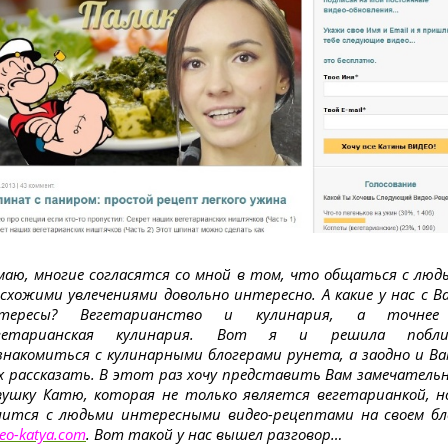
маю, многие согласятся со мной в том, что общаться с люд
 схожими увлечениями довольно интересно. А какие у нас с В
тересы? Вегетарианство и кулинария, а точне
гетарианская кулинария. Вот я и решила побл
знакомиться с кулинарными блогерами рунета, а заодно и Ва
х рассказать. В этот раз хочу представить Вам замечатель
вушку Катю, которая не только является вегетарианкой, н
лится с людьми интересными видео-рецептами на своем бл
deo-katya.com
. Вот такой у нас вышел разговор…