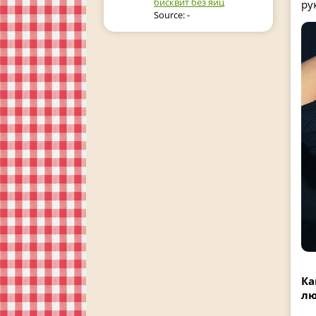
бисквит без яиц
ру
Source: -
Ка
лю