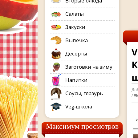
Вторые блюда
Салаты
Закуски
Выпечка
V
Десерты
К
Заготовки на зиму
ш
Напитки
До
Соусы, глазурь
/
Veg-школа
Максимум просмотров