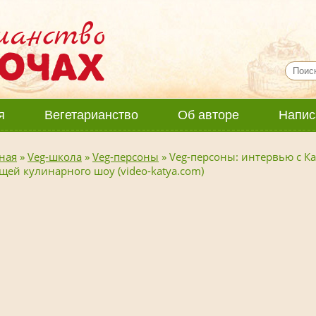
я
Вегетарианство
Об авторе
Напис
ная
»
Veg-школа
»
Veg-персоны
»
Veg-персоны: интервью с Ка
щей кулинарного шоу (video-katya.com)