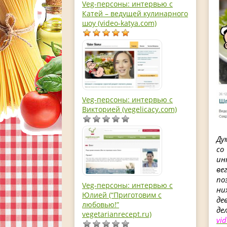
Veg-персоны: интервью с
Катей – ведущей кулинарного
шоу (video-katya.com)
Veg-персоны: интервью с
Викторией (vegelicacy.com)
Ду
со
ин
ве
по
Veg-персоны: интервью с
ни
Юлией (“Приготовим с
де
любовью!”
де
vegetarianrecept.ru)
vi