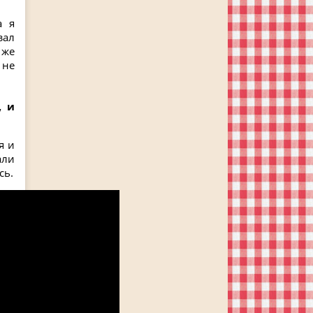
а я
зал
 же
 не
, и
я и
али
сь.