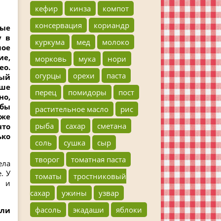
кефир
кинза
компот
консервация
кориандр
ые
у в
куркума
мед
молоко
мое
ие,
морковь
мука
нори
ео.
огурцы
орехи
паста
ный
ьше
перец
помидоры
пост
но,
бы
растительное масло
рис
же
рыба
сахар
сметана
что
ько
соль
сушка
сыр
творог
томатная паста
ела
. У
томаты
тростниковый
й и
сахар
ужины
узвар
фасоль
экадаши
яблоки
 ли