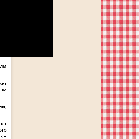
 ли
жет
том
ии,
ает
это
к –