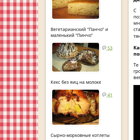
С 
по
мн
ст
Вегетарианский “Панчо” и
маленький “Пинчо”
тя
Ка
53
по
Те
гр
ве
Кекс без яиц на молоке
41
Сырно-морковные котлеты