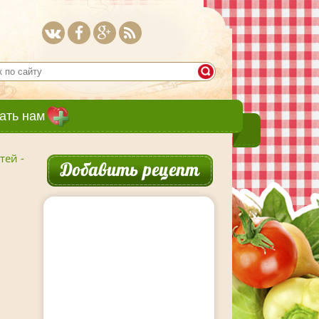
ать нам
тей -