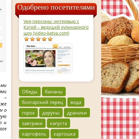
Одобрено посетителями
Veg-персоны: интервью с
Катей – ведущей кулинарного
шоу (video-katya.com)
ьми
ами
Обеды
бананы
е –
болгарский перец
вода
иже
м о
горох
деруны
драники
ную
о и
завтраки
капуста
оге
картофель
картошка