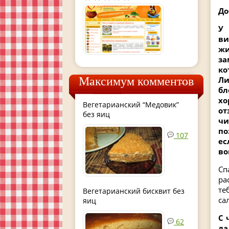
До
У
ви
жи
за
ко
Ли
Максимум комментов
бл
хо
Вегетарианский “Медовик”
о
без яиц
ч
по
107
ес
во
Сп
ра
те
Вегетарианский бисквит без
са
яиц
С 
62
да