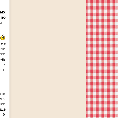
рых
 по
ы –
 не
сли
ски
ень
я к
я в
ать
еня
нки
еще
. Я