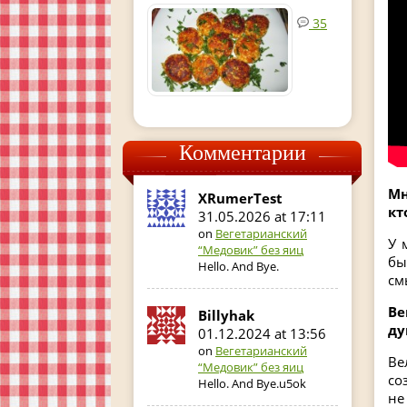
35
Комментарии
Мн
XRumerTest
кт
31.05.2026 at 17:11
on
Вегетарианский
У 
“Медовик” без яиц
бы
Hello. And Bye.
см
Ве
Billyhak
ду
01.12.2024 at 13:56
on
Вегетарианский
Ве
“Медовик” без яиц
со
Hello. And Bye.u5ok
не