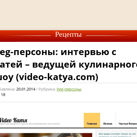
Рецепты
eg-персоны: интервью с
атей – ведущей кулинарног
оу (video-katya.com)
бавлена:
20.01.2014
/ Рубрика:
Veg-персоны
18