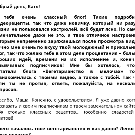
брый день, Катя!
 тебя очень классный блог! Такие подробн
деорецепты, так что даже новичку, который ни раз
зни не пользовался кастрюлей, всё будет ясно. Но са
мечательное даже не это, а твое отличное настроен
торым непременно заряжаешься после просмотра вид
чно мне очень по вкусу твой молодежный и приколь
ог, так что желаю тебе в этом деле процветания – бол
роших идей, времени на их исполнение и, конеч
тзывчивых подписчиков! Мне бы хотелось, что
итатели блога «Вегетарианство в мелочах» то
знакомились с твоими видео, а также с тобой. Так 
ли ты не против, ответь, пожалуйста, на нескол
просов.
асибо, Маша. Конечно, с удовольствием. Я уже давно хот
ссказать и своим подписчикам о твоем замечательном сайте
бя столько классных рецептов… (особенно сладосте
латов)!
чего началось твое вегетарианство и как давно? Легко
лся переход?