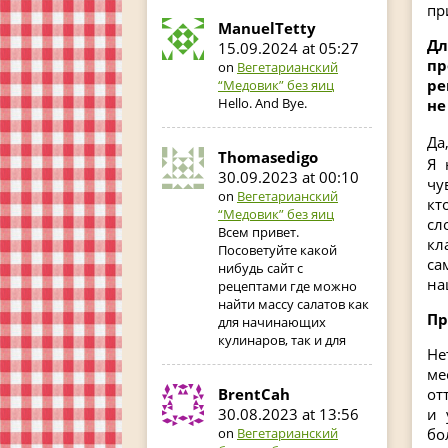
пр
ManuelTetty
Дл
15.09.2024 at 05:27
пр
on
Вегетарианский
ре
“Медовик” без яиц
Hello. And Bye.
не
Да
Thomasedigo
Я 
30.09.2023 at 00:10
чу
on
Вегетарианский
кт
“Медовик” без яиц
сл
Всем привет.
кл
Посоветуйте какой
са
нибудь сайт с
на
рецептами где можно
найти массу салатов как
Пр
для начинающих
кулинаров, так и для
Не
ме
от
BrentCah
и 
30.08.2023 at 13:56
бо
on
Вегетарианский