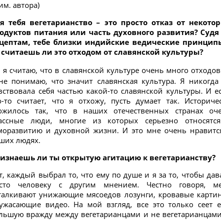
им. автора)
я тебя вегетарианство – это просто отказ от некото
одуктов питания или часть духовного развития? Судя
цептам, тебе близки индийские ведические принцип
 считаешь ли это отходом от славянской культуры?
, я считаю, что в славянской культуре очень много отходов
не понимаю, что значит славянская культура. Я никогда
вствовала себя частью какой-то славянской культуры. И е
о-то считает, что я отхожу, пусть думает так. Историче
ожилось так, что в наших отечественных странах оч
ассные люди, многие из которых серьезно относятс
моразвитию и духовной жизни. И это мне очень нравитс
ших людях.
изнаешь ли ты открытую агитацию к вегетарианству?
т, каждый выбрал то, что ему по душе и я за то, чтобы дав
сто человеку с другим мнением. Честно говоря, м
талкивают унижающие мясоедов лозунги, кровавые карти
ужасающие видео. На мой взгляд, все это только сеет 
льшую вражду между вегетарианцами и не вегетарианцами