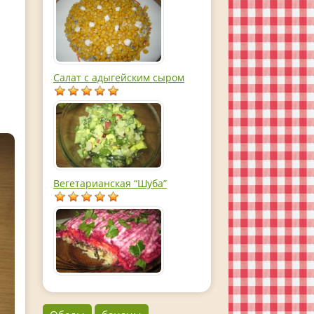
Салат с адыгейским сыром
Вегетарианская “Шуба”