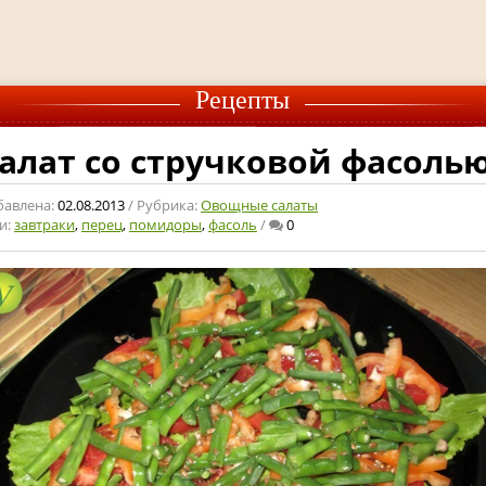
Рецепты
алат со стручковой фасоль
бавлена:
02.08.2013
/ Рубрика:
Овощные салаты
и:
завтраки
,
перец
,
помидоры
,
фасоль
/
0