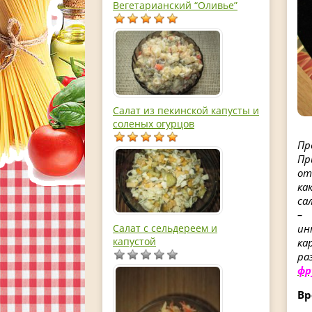
Вегетарианский “Оливье”
Салат из пекинской капусты и
соленых огурцов
Пр
Пр
от
ка
са
– 
ин
Салат с сельдереем и
капустой
ка
ра
фр
Вр