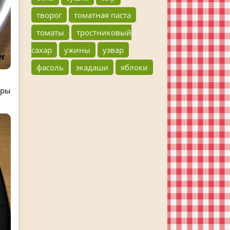
творог
томатная паста
томаты
тростниковый
сахар
ужины
узвар
фасоль
экадаши
яблоки
оры