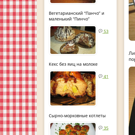
Вегетарианский “Панчо” и
маленький “Пинчо”
53
Ли
по
Кекс без яиц на молоке
41
Сырно-морковные котлеты
35