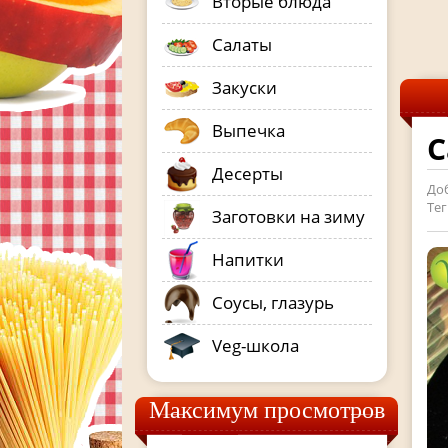
Вторые блюда
Салаты
Закуски
Выпечка
С
Десерты
До
Тег
Заготовки на зиму
Напитки
Соусы, глазурь
Veg-школа
Максимум просмотров