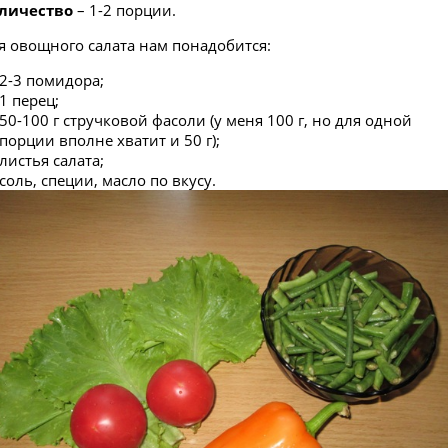
личество
– 1-2 порции.
я овощного салата нам понадобится:
2-3 помидора;
1 перец;
50-100 г стручковой фасоли (у меня 100 г, но для одной
порции вполне хватит и 50 г);
листья салата;
соль, специи, масло по вкусу.