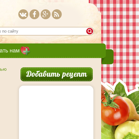
ать нам
лью