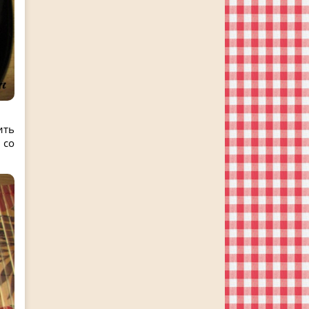
ить
 со