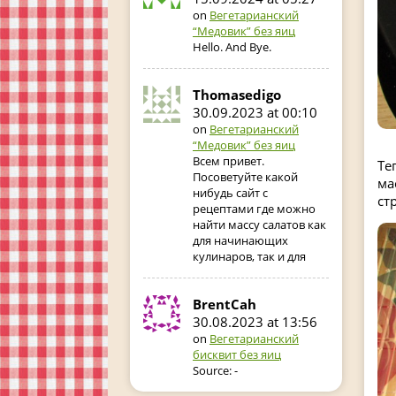
on
Вегетарианский
“Медовик” без яиц
Hello. And Bye.
Thomasedigo
30.09.2023 at 00:10
on
Вегетарианский
“Медовик” без яиц
Всем привет.
Те
Посоветуйте какой
ма
нибудь сайт с
ст
рецептами где можно
найти массу салатов как
для начинающих
кулинаров, так и для
BrentCah
30.08.2023 at 13:56
on
Вегетарианский
бисквит без яиц
Source: -