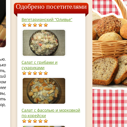
Одобрено посетителями
Вегетарианский “Оливье”
ью.
Салат с грибами и
ько
сухариками
ть,
кий
зом
лее
вы,
ять
ор,
Салат с фасолью и морковкой
по-корейски