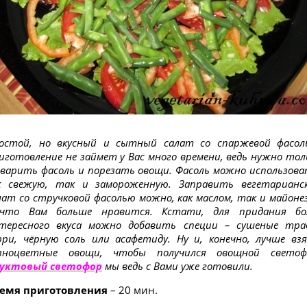
остой, но вкусный и сытный салат со спаржевой фасол
иготовление не займет у Вас много времени, ведь нужно тол
варить фасоль и порезать овощи. Фасоль можно использова
к свежую, так и замороженную. Заправить вегетарианс
лат со стручковой фасолью можно, как маслом, так и майоне
что Вам больше нравится. Кстати, для придания бо
тересного вкуса можно добавить специи – сушеные тра
рри, чёрную соль или асафетиду. Ну и, конечно, лучше вз
зноцветные овощи, чтобы получился овощной светоф
уктовый светофор
мы ведь с Вами уже готовили.
емя приготовления
– 20 мин.