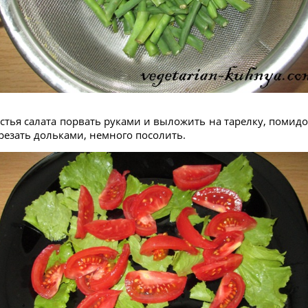
стья салата порвать руками и выложить на тарелку, помид
резать дольками, немного посолить.