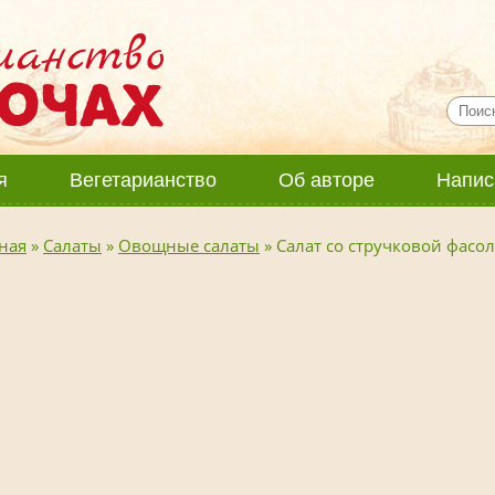
я
Вегетарианство
Об авторе
Напис
ная
»
Салаты
»
Овощные салаты
»
Салат со стручковой фасо