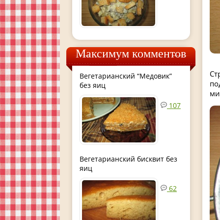
Максимум комментов
Ст
Вегетарианский “Медовик”
по
без яиц
ми
107
Вегетарианский бисквит без
яиц
62