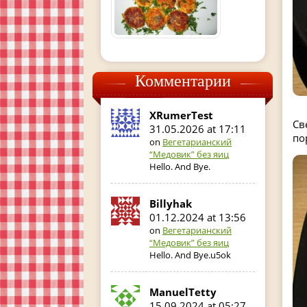
Комментарии
XRumerTest
Св
31.05.2026 at 17:11
по
on
Вегетарианский
“Медовик” без яиц
Hello. And Bye.
Billyhak
01.12.2024 at 13:56
on
Вегетарианский
“Медовик” без яиц
Hello. And Bye.u5ok
ManuelTetty
15.09.2024 at 05:27