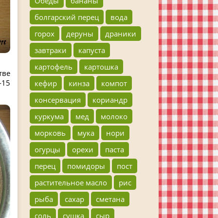
Обеды
бананы
болгарский перец
вода
горох
деруны
драники
завтраки
капуста
картофель
картошка
тве
-15
кефир
кинза
компот
консервация
кориандр
куркума
мед
молоко
морковь
мука
нори
огурцы
орехи
паста
перец
помидоры
пост
растительное масло
рис
рыба
сахар
сметана
соль
сушка
сыр