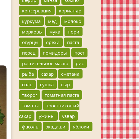
консервация
кориандр
куркума
мед
молоко
морковь
мука
нори
огурцы
орехи
паста
перец
помидоры
пост
растительное масло
рис
рыба
сахар
сметана
соль
сушка
сыр
творог
томатная паста
томаты
тростниковый
сахар
ужины
узвар
фасоль
экадаши
яблоки