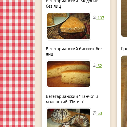
Вегетарианский “Медовик”
без яиц
107
Гр
Вегетарианский бисквит без
яиц
62
Вегетарианский “Панчо” и
маленький “Пинчо”
53