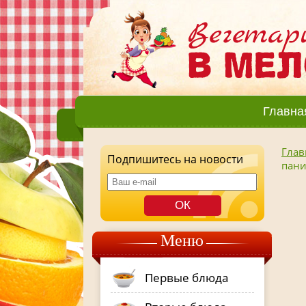
Главна
Глав
Подпишитесь на новости
пан
Меню
Первые блюда