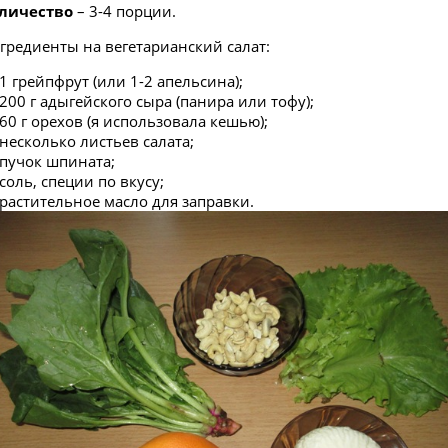
личество
– 3-4 порции.
гредиенты на вегетарианский салат:
1 грейпфрут (или 1-2 апельсина);
200 г адыгейского сыра (панира или тофу);
60 г орехов (я использовала кешью);
несколько листьев салата;
пучок шпината;
соль, специи по вкусу;
растительное масло для заправки.