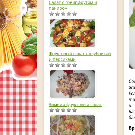
Салат с грейпфрутом и
паниром
Фруктовый салат с клубникой
и персиками
Со
жа
Ес
та
Зимний фруктовый салат
и 
Бл
бл
Вр