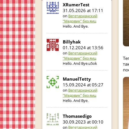
XRumerTest
31.05.2026 at 17:11
on
Вегетарианский
“Медовик” без яиц
Hello. And Bye.
Billyhak
01.12.2024 at 13:56
on
Вегетарианский
Те
“Медовик” без яиц
Hello. And Bye.u5ok
та
по
ManuelTetty
15.09.2024 at 05:27
on
Вегетарианский
“Медовик” без яиц
Hello. And Bye.
Thomasedigo
30.09.2023 at 00:10
on
Вегетарианский