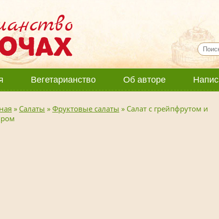
я
Вегетарианство
Об авторе
Напис
ная
»
Салаты
»
Фруктовые салаты
»
Салат с грейпфрутом и
иром