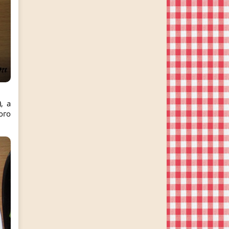
, а
ого