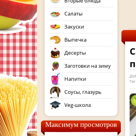
Вторые блюда
Салаты
Закуски
Выпечка
С
Десерты
п
Заготовки на зиму
До
Напитки
Тег
Соусы, глазурь
Veg-школа
Максимум просмотров