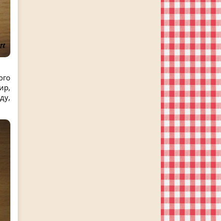
ого
ир,
ду,