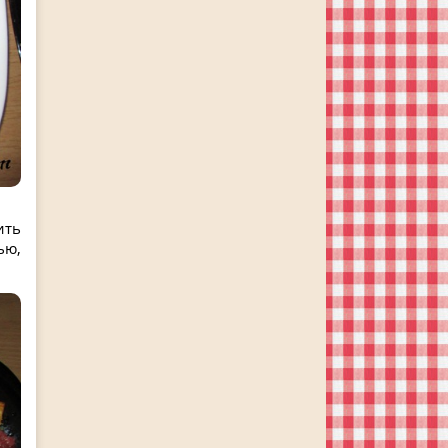
ить
ью,