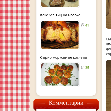
Кекс без яиц на молоке
41
Сы
цв
до
ко
Сырно-морковные котлеты
35
Комментарии