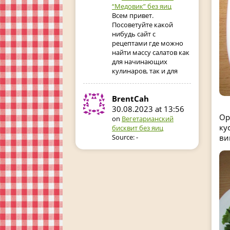
“Медовик” без яиц
Всем привет.
Посоветуйте какой
нибудь сайт с
рецептами где можно
найти массу салатов как
для начинающих
кулинаров, так и для
BrentCah
30.08.2023 at 13:56
Ор
on
Вегетарианский
ку
бисквит без яиц
ви
Source: -