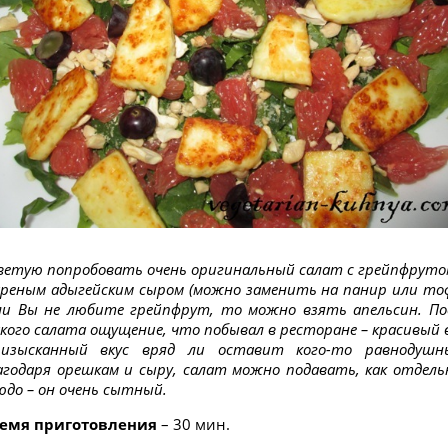
ветую попробовать очень оригинальный салат с грейпфруто
реным адыгейским сыром (можно заменить на панир или тоф
ли Вы не любите грейпфрут, то можно взять апельсин. По
кого салата ощущение, что побывал в ресторане – красивый 
изысканный вкус вряд ли оставит кого-то равнодушн
агодаря орешкам и сыру, салат можно подавать, как отдель
юдо – он очень сытный.
емя приготовления
– 30 мин.