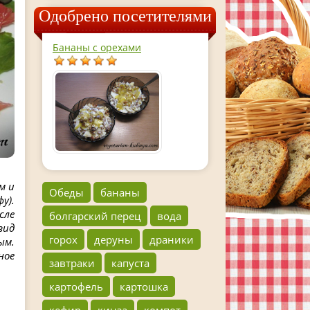
Одобрено посетителями
Бананы с орехами
м и
Обеды
бананы
у).
сле
болгарский перец
вода
вид
горох
деруны
драники
ым.
ное
завтраки
капуста
картофель
картошка
кефир
кинза
компот