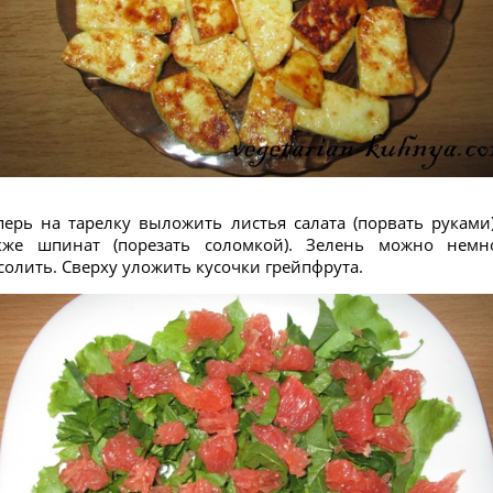
перь на тарелку выложить листья салата (порвать руками)
кже шпинат (порезать соломкой). Зелень можно немн
солить. Сверху уложить кусочки грейпфрута.