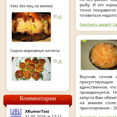
рыбу. И это хоро
Кекс без яиц на молоке
точно понравится
готовиться недолго
41
Смотреть рецепт Са
Сырно-морковные котлеты
35
Вкусная, сочная 
присутствующим
единственное, что
промаринуется. Н
капуста Вам обяза
Комментарии
на зимнем столе.
приготовления – 30
XRumerTest
31.05.2026 at 17:11