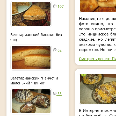
107
Наконец-то я дошл
фото видно, что 
хорошо присмотрет
Это индийское бл
Вегетарианский бисквит без
сладкие, но лепя
яиц
знакомо чувство, к
пирожков. Но почем
62
Смотреть рецепт Пи
Вегетарианский “Панчо” и
маленький “Пинчо”
53
В Интернете можно
но без рыбы». Ск