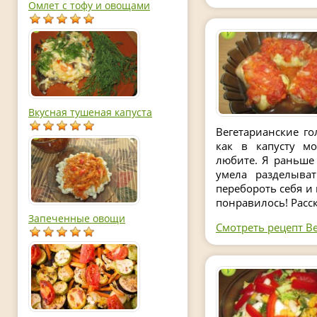
Омлет с тофу и овощами
Вкусная тушеная капуста
Вегетарианские го
как в капусту м
любите. Я раньше 
умела разделыват
перебороть себя и 
понравилось! Расска
Запеченные овощи
Смотреть рецепт В