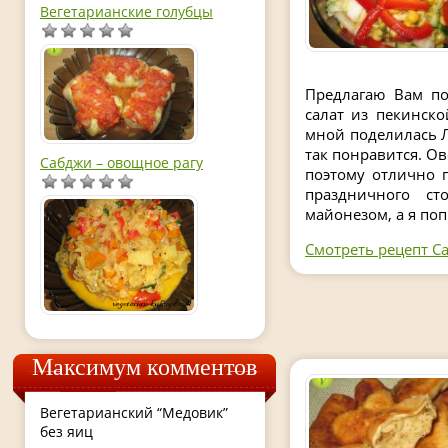
Вегетарианские голубцы
Предлагаю Вам по
салат из пекинско
мной поделилась Л
так понравится. О
Сабджи – овощное рагу
поэтому отлично п
праздничного ст
майонезом, а я поп
Смотреть рецепт Са
Максимум комментов
Вегетарианский “Медовик”
без яиц