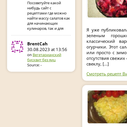
Посоветуйте какой
нибудь сайт с
рецептами где можно
найти массу салатов как
для начинающих
кулинаров, так и для
Я уже публиковал
зеленым горош
классический ва
BrentCah
огурчики. Этот са
30.08.2023 at 13:56
или просто с зимо
on
Вегетарианский
отсутствия свежих
бисквит без яиц
свеклу, […]
Source: -
Смотреть рецепт Ви