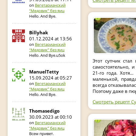
Смотреть рецепт М
on
Вегетарианский
“Медовик” без яиц
Hello. And Bye.
Billyhak
01.12.2024 at 13:56
on
Вегетарианский
“Медовик” без яиц
Hello. And Bye.u5ok
Этот супчик стал
самостоятельно, и
ManuelTetty
21-го года. Хотя…
15.09.2024 at 05:27
маленькой, правд
on
Вегетарианский
всегда отказывалас
“Медовик” без яиц
Поэтому даже в пю
Hello. And Bye.
Смотреть рецепт Су
Thomasedigo
30.09.2023 at 00:10
on
Вегетарианский
“Медовик” без яиц
Всем привет.