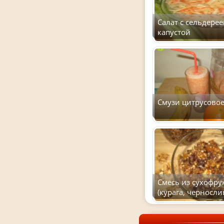
Салат с сельдерее
капустой
Смузи цитрусово
Смесь из сухофру
(курага, черносли
орехи, мед, лимо