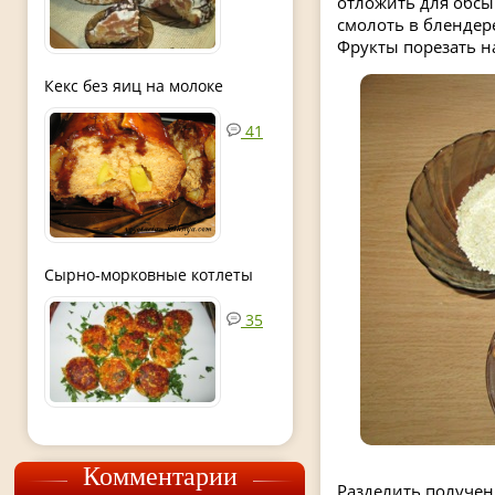
отложить для обсы
смолоть в блендер
Фрукты порезать н
Кекс без яиц на молоке
41
Сырно-морковные котлеты
35
Комментарии
Разделить получе