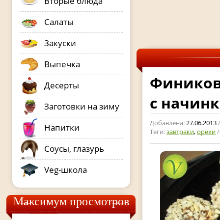
Вторые блюда
Салаты
Закуски
Выпечка
Фиников
Десерты
с начин
Заготовки на зиму
Добавлена:
27.06.2013
Напитки
Теги:
завтраки
,
орехи
Соусы, глазурь
Veg-школа
Максимум просмотров