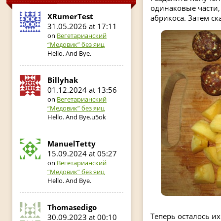
одинаковые части, 
XRumerTest
абрикоса. Затем ск
31.05.2026 at 17:11
on
Вегетарианский
“Медовик” без яиц
Hello. And Bye.
Billyhak
01.12.2024 at 13:56
on
Вегетарианский
“Медовик” без яиц
Hello. And Bye.u5ok
ManuelTetty
15.09.2024 at 05:27
on
Вегетарианский
“Медовик” без яиц
Hello. And Bye.
Thomasedigo
Теперь осталось их
30.09.2023 at 00:10