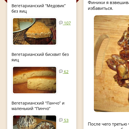
Финики я взвешива
Вегетарианский “Медовик”
избавиться.
без яиц
107
Вегетарианский бисквит без
яиц
62
Вегетарианский “Панчо” и
маленький “Пинчо”
53
После чего третью 