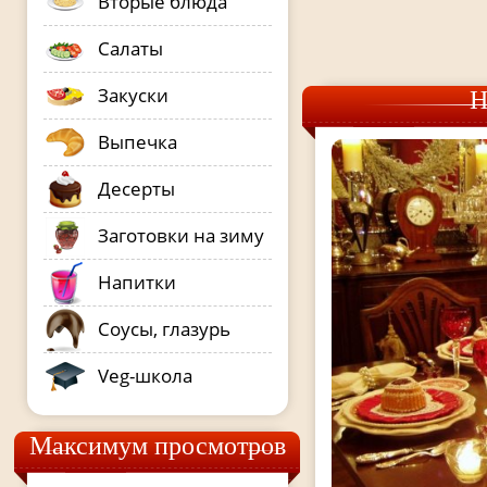
Вторые блюда
Салаты
Закуски
Н
Выпечка
Десерты
Заготовки на зиму
Напитки
Соусы, глазурь
Veg-школа
Максимум просмотров