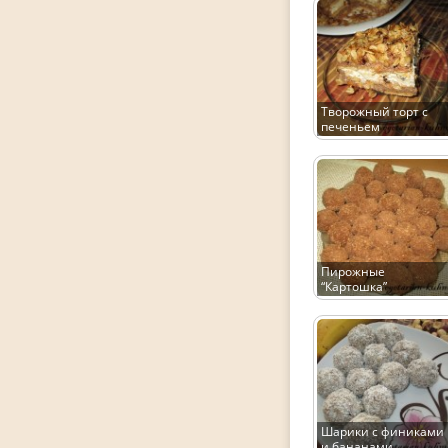
Творожный торт с
печеньем
Пирожные
“Картошка”
Шарики с финиками
и бананами