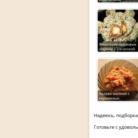
Финиково-ореховые
шарики с начинкой
Халава манная с
карамелью
Надеюсь, подборка
Готовьте с удовол