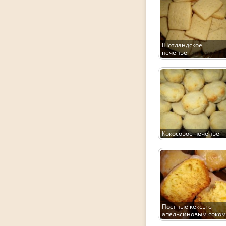
Шотландское
печенье
Кокосовое печенье
Постные кексы с
апельсиновым соком