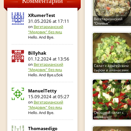
Комментарии
XRumerTest
Вегетарианский
31.05.2026 at 17:11
“Оливье”
on
Вегетарианский
“Медовик” без яиц
Hello. And Bye.
Billyhak
01.12.2024 at 13:56
on
Вегетарианский
Салат с адыгейским
“Медовик” без яиц
сыром и ананасами
Hello. And Bye.u5ok
ManuelTetty
15.09.2024 at 05:27
on
Вегетарианский
“Медовик” без яиц
Овощной салат с
Hello. And Bye.
авокадо
Thomasedigo