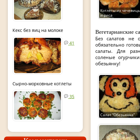
Котлеты из чечевиц
и риса
Кекс без яиц на молоке
Вегетарианские с
Без салатов не 
41
обязательно гото
салаты. Для раз
соленые огурчики
обезьянку!
Сырно-морковные котлеты
35
Салат “Обезьянка”