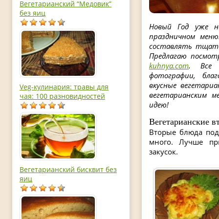
Вегетарианский “Медовик”
без яиц
Новый Год уже н
праздничном мен
составлять тщате
Предлагаю посмот
kuhnya.com
. Все 
фотографии, бла
вкусные вегетариа
Veg-кулинария: травы для
вегетарианским м
чая: 100 разновидностей
идею!
Вегетарианские в
Вторые блюда под
много. Лучше пр
закусок.
Вегетарианский бисквит без
яиц