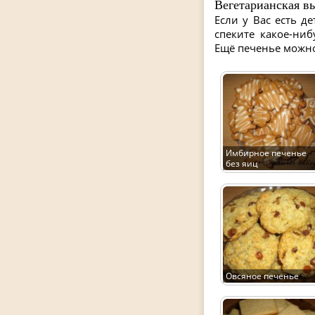
Вегетарианская в
Если у Вас есть д
спеките какое-ниб
Ещё печенье можно
Имбирное печенье
без яиц
Овсяное печенье