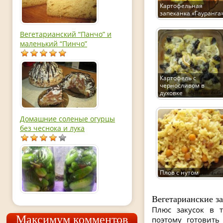
Картофельная
запеканка «Гауранга
Вегетарианский “Панчо” и
маленький “Пинчо”
Картофель с
черносливом в
духовке
Домашние соленые огурцы
без чеснока и лука
Плов с нутом
Вегетарианские з
Плюс закусок в т
Максимум комментов
поэтому готовить