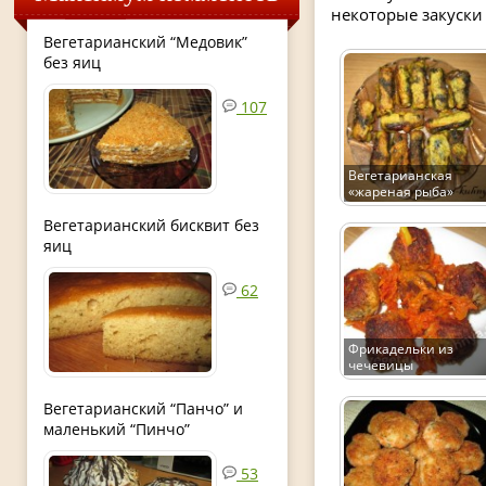
некоторые закуски 
Вегетарианский “Медовик”
без яиц
107
Вегетарианская
«жареная рыба»
Вегетарианский бисквит без
яиц
62
Фрикадельки из
чечевицы
Вегетарианский “Панчо” и
маленький “Пинчо”
53