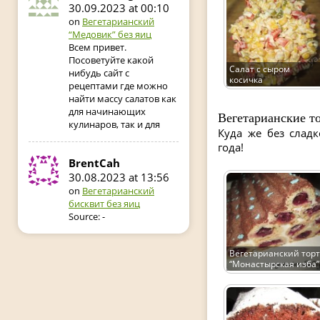
30.09.2023 at 00:10
on
Вегетарианский
“Медовик” без яиц
Всем привет.
Посоветуйте какой
Салат с сыром
нибудь сайт с
косичка
рецептами где можно
найти массу салатов как
для начинающих
Вегетарианские т
кулинаров, так и для
Куда же без сладк
года!
BrentCah
30.08.2023 at 13:56
on
Вегетарианский
бисквит без яиц
Source: -
Вегетарианский торт
“Монастырская изба”