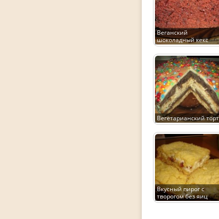
Веганский
шоколадный кекс
Вегетарианский торт
Вкусный пирог с
творогом без яиц